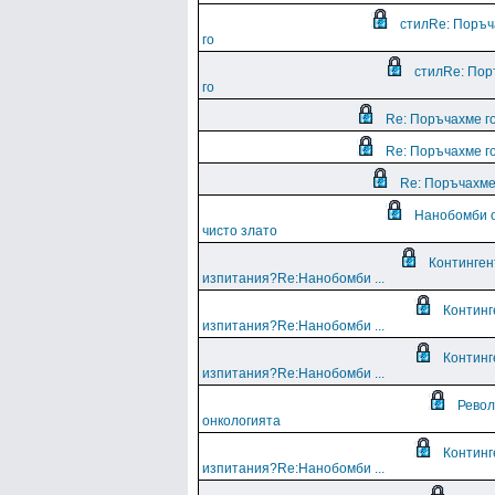
стилRe: Поръ
го
стилRe: По
го
Re: Поръчахме г
Re: Поръчахме г
Re: Поръчахме
Нанобомби 
чисто злато
Континген
изпитания?Re:Нанобомби ...
Континг
изпитания?Re:Нанобомби ...
Континг
изпитания?Re:Нанобомби ...
Револ
онкологията
Континг
изпитания?Re:Нанобомби ...