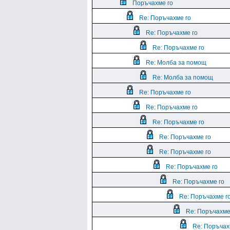
Поръчахме го
Re: Поръчахме го
Re: Поръчахме го
Re: Поръчахме го
Re: Молба за помощ
Re: Молба за помощ
Re: Поръчахме го
Re: Поръчахме го
Re: Поръчахме го
Re: Поръчахме го
Re: Поръчахме го
Re: Поръчахме го
Re: Поръчахме го
Re: Поръчахме г
Re: Поръчахме
Re: Поръчах