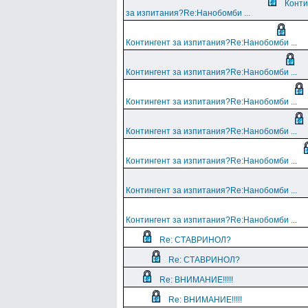
Конти
за изпитания?Re:Нанобомби ...
Контингент за изпитания?Re:Нанобомби ...
Контингент за изпитания?Re:Нанобомби ...
Контингент за изпитания?Re:Нанобомби ...
Контингент за изпитания?Re:Нанобомби ...
Контингент за изпитания?Re:Нанобомби ...
Контингент за изпитания?Re:Нанобомби ...
Контингент за изпитания?Re:Нанобомби ...
Re: СТАВРИНОЛ?
Re: СТАВРИНОЛ?
Re: ВНИМАНИЕ!!!!!
Re: ВНИМАНИЕ!!!!!