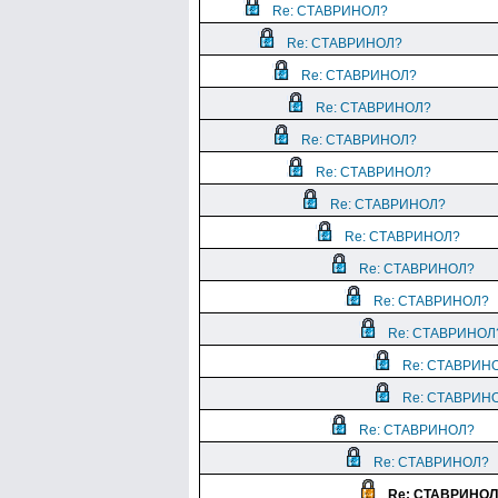
Re: СТАВРИНОЛ?
Re: СТАВРИНОЛ?
Re: СТАВРИНОЛ?
Re: СТАВРИНОЛ?
Re: СТАВРИНОЛ?
Re: СТАВРИНОЛ?
Re: СТАВРИНОЛ?
Re: СТАВРИНОЛ?
Re: СТАВРИНОЛ?
Re: СТАВРИНОЛ?
Re: СТАВРИНОЛ
Re: СТАВРИН
Re: СТАВРИН
Re: СТАВРИНОЛ?
Re: СТАВРИНОЛ?
Re: СТАВРИНОЛ