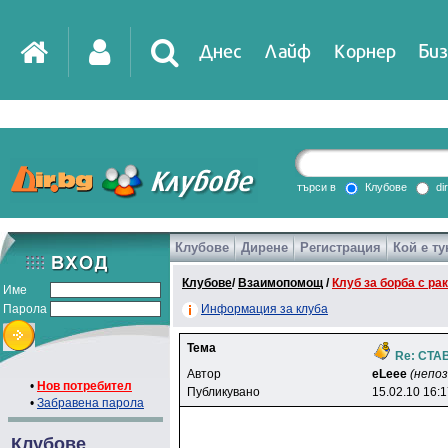
Днес
Лайф
Корнер
Биз
IT
DirTV
Impressio
търси в
Клубове
di
Клубове
Дирене
Регистрация
Кой е ту
Games
Клубове
/
Взаимопомощ
/
Клуб за борба с ра
Име
Парола
Информация за клуба
Тема
Re: СТА
Автор
eLeee
(непоз
•
Нов потребител
Публикувано
15.02.10 16:
•
Забравена парола
Клубове