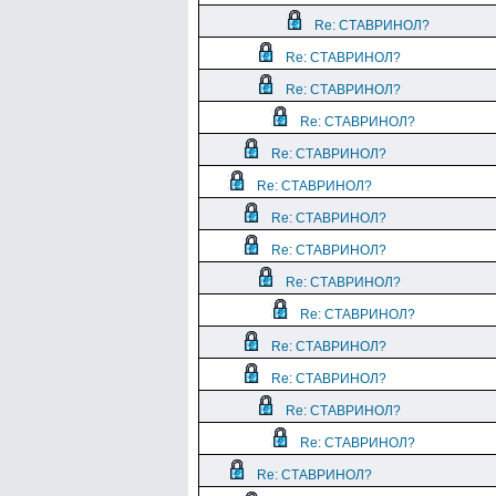
Re: СТАВРИНОЛ?
Re: СТАВРИНОЛ?
Re: СТАВРИНОЛ?
Re: СТАВРИНОЛ?
Re: СТАВРИНОЛ?
Re: СТАВРИНОЛ?
Re: СТАВРИНОЛ?
Re: СТАВРИНОЛ?
Re: СТАВРИНОЛ?
Re: СТАВРИНОЛ?
Re: СТАВРИНОЛ?
Re: СТАВРИНОЛ?
Re: СТАВРИНОЛ?
Re: СТАВРИНОЛ?
Re: СТАВРИНОЛ?