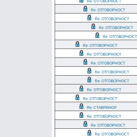
Re: ОТГОВОРНОСТ
Re: ОТГОВОРНОСТ
Re: ОТГОВОРНОСТ
Re: ОТГОВОРНОСТ
Re: ОТГОВОРНОСТ
Re: ОТГОВОРНОСТ
Re: ОТГОВОРНОСТ
Re: ОТГОВОРНОСТ
Re: ОТГОВОРНОСТ
Re: ОТГОВОРНОСТ
Re: ОТГОВОРНОСТ
Re: ОТГОВОРНОСТ
Re: СТАВРИНОЛ
Re: ОТГОВОРНОСТ
Re: ОТГОВОРНОСТ
Re: ОТГОВОРНОСТ