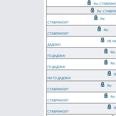
Re: СТАВРИН
Re: СТАВР
Re:
СТАВРИНОЛ?
Re:
СТАВРИНОЛ?
НЕ Н
ДАДОХА!
Re:
ГО ДАДОХА!
Re:
ГО ДАДОХА!
R
НИ ГО ДАДОХА!
Re:
СТАВРИНОЛ?
Re:
СТАВРИНОЛ?
R
СТАВРИНОЛ?