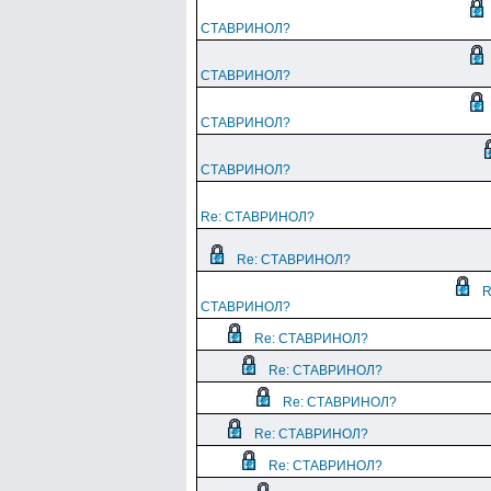
СТАВРИНОЛ?
СТАВРИНОЛ?
СТАВРИНОЛ?
СТАВРИНОЛ?
Re: СТАВРИНОЛ?
Re: СТАВРИНОЛ?
R
СТАВРИНОЛ?
Re: СТАВРИНОЛ?
Re: СТАВРИНОЛ?
Re: СТАВРИНОЛ?
Re: СТАВРИНОЛ?
Re: СТАВРИНОЛ?