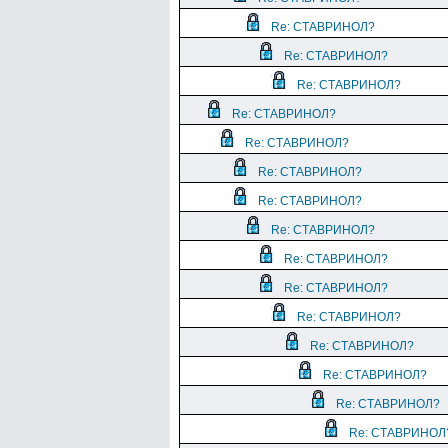
Re: СТАВРИНОЛ?
Re: СТАВРИНОЛ?
Re: СТАВРИНОЛ?
Re: СТАВРИНОЛ?
Re: СТАВРИНОЛ?
Re: СТАВРИНОЛ?
Re: СТАВРИНОЛ?
Re: СТАВРИНОЛ?
Re: СТАВРИНОЛ?
Re: СТАВРИНОЛ?
Re: СТАВРИНОЛ?
Re: СТАВРИНОЛ?
Re: СТАВРИНОЛ?
Re: СТАВРИНОЛ?
Re: СТАВРИНОЛ