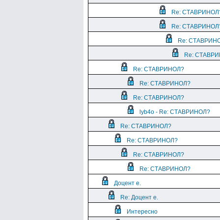
Re: СТАВРИНОЛ
Re: СТАВРИНОЛ
Re: СТАВРИН
Re: СТАВР
Re: СТАВРИНОЛ?
Re: СТАВРИНОЛ?
Re: СТАВРИНОЛ?
lyb4o - Re: СТАВРИНОЛ?
Re: СТАВРИНОЛ?
Re: СТАВРИНОЛ?
Re: СТАВРИНОЛ?
Re: СТАВРИНОЛ?
Доцент е.
Re: Доцент е.
Интересно