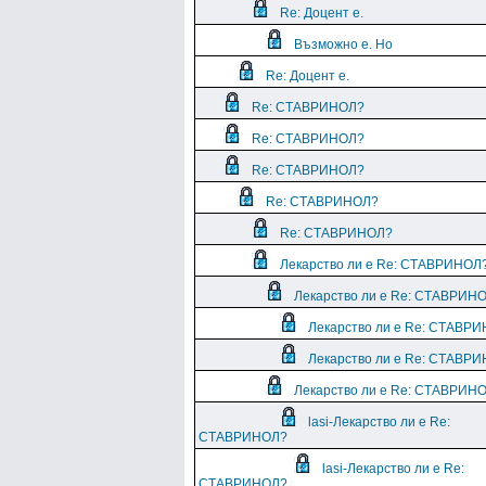
Re: Доцент е.
Възможно е. Но
Re: Доцент е.
Re: СТАВРИНОЛ?
Re: СТАВРИНОЛ?
Re: СТАВРИНОЛ?
Re: СТАВРИНОЛ?
Re: СТАВРИНОЛ?
Лекарство ли е Re: СТАВРИНОЛ
Лекарство ли е Re: СТАВРИН
Лекарство ли е Re: СТАВР
Лекарство ли е Re: СТАВР
Лекарство ли е Re: СТАВРИН
lasi-Лекарство ли е Re:
СТАВРИНОЛ?
lasi-Лекарство ли е Re:
СТАВРИНОЛ?