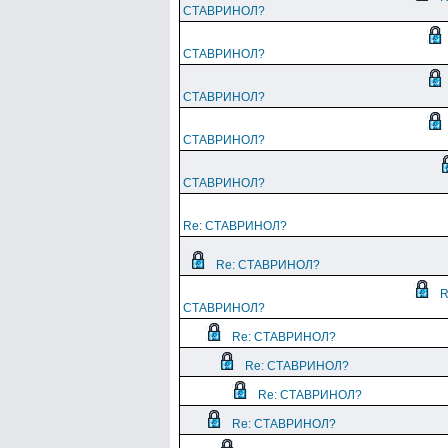
СТАВРИНОЛ?
СТАВРИНОЛ?
СТАВРИНОЛ?
СТАВРИНОЛ?
СТАВРИНОЛ?
Re: СТАВРИНОЛ?
Re: СТАВРИНОЛ?
R
СТАВРИНОЛ?
Re: СТАВРИНОЛ?
Re: СТАВРИНОЛ?
Re: СТАВРИНОЛ?
Re: СТАВРИНОЛ?