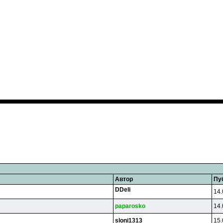
Автор
Пу
DDeli
14.
paparosko
14.
sloni1313
15.