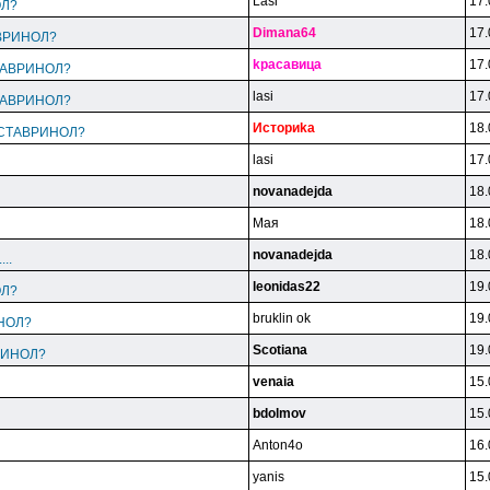
Lasi
17.
ОЛ?
Dimana64
17.
ТАВРИНОЛ?
kpacaвицa
17.
 СТАВРИНОЛ?
lasi
17.
 СТАВРИНОЛ?
Иcтopиka
18.
e: СТАВРИНОЛ?
lasi
17.
novanadejda
18.
Maя
18.
novanadejda
18.
...
leonidas22
19.
ОЛ?
bruklin ok
19.
ИНОЛ?
Scotiana
19.
ВРИНОЛ?
venaia
15.
bdolmov
15.
Anton4o
16.
yanis
15.