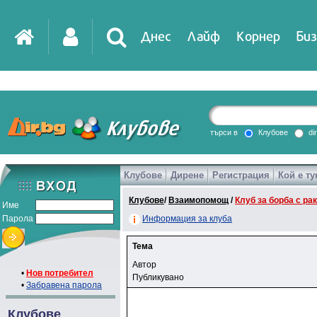
Днес
Лайф
Корнер
Биз
търси в
Клубове
di
Клубове
Дирене
Регистрация
Кой е ту
Клубове
/
Взаимопомощ
/
Клуб за борба с ра
Име
Парола
Информация за клуба
Тема
Автор
•
Нов потребител
Публикувано
•
Забравена парола
Клубове