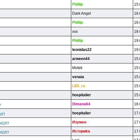
Phillip
15.
Dark Angel
16.
Phillip
16.
xxx
18.
Phillip
19.
leonidas22
19.
arween44
15.
Motek
15.
venaia
15.
LlDl_ru
15.
hospitalier
15.
Dimana64
16.
?
hospitalier
17.
ОЛ?
Изyмeн
17.
ИНОЛ?
Иcтopиka
17.
ИНОЛ?