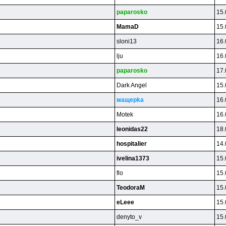
paparosko
15.
MamaD
15.
sloni13
16.
lju
16.
paparosko
17.
Dark Angel
15.
мaщepka
16.
Motek
16.
leonidas22
18.
hospitalier
14.
ivelina1373
15.
flo
15.
TeodoraM
15.
eLeee
15.
denyto_v
15.