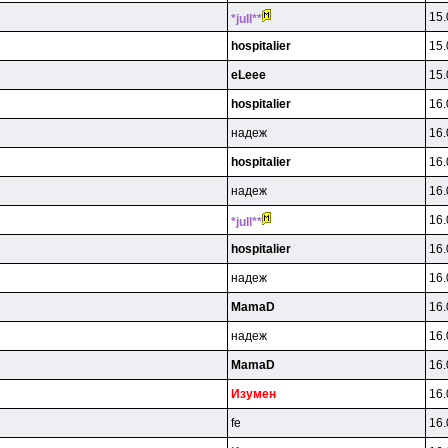
15.
*jull**
hospitalier
15.
eLeee
15.
hospitalier
16.
нaдeж
16.
hospitalier
16.
нaдeж
16.
16.
*jull**
hospitalier
16.
нaдeж
16.
MamaD
16.
нaдeж
16.
MamaD
16.
Изyмeн
16.
fe
16.