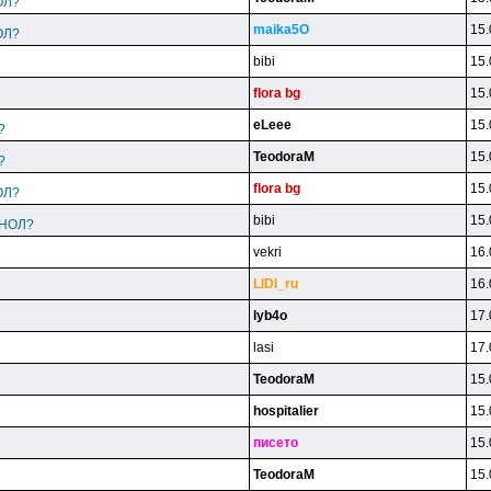
ОЛ?
maika5O
15.
ОЛ?
bibi
15.
flora bg
15.
eLeee
15.
?
TeodoraM
15.
?
flora bg
15.
ОЛ?
bibi
15.
ИНОЛ?
vekri
16.
LlDl_ru
16.
lyb4o
17.
lasi
17.
TeodoraM
15.
hospitalier
15.
пиceтo
15.
TeodoraM
15.