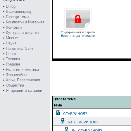
•
Dir.bg
•
Взаимопомощ
•
Горещи теми
•
Компютри и Интернет
•
Контакти
•
Култура и изкуство
Съдържаниет е скрито
Влезте за да го видите
•
Мнения
•
Наука
•
Политика, Свят
•
Спорт
•
Техника
•
Градове
•
Религия и мистика
•
Фен клубове
•
Хоби, Развлечения
•
Общества
•
Я, архивите са живи
Цялата тема
Тема
СТАВРИНОЛ?
Re: СТАВРИНОЛ?
Re: СТАВРИНОЛ?