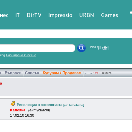
нес
IT
DirTV
Impressio
URBN
Games
ri.bg
Разширено търсене
к
Въпроси
Списък
Купувам / Продавам
17:11
08.08.26
ка
Революция в онкологията
[re: bebebebe]
Kaлoянa_
(ентусиаст)
17.02.10 16:30