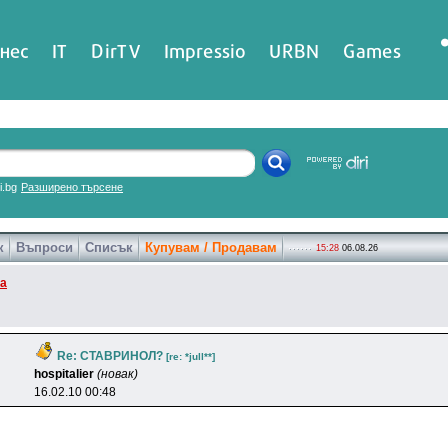
нес
IT
DirTV
Impressio
URBN
Games
ri.bg
Разширено търсене
к
Въпроси
Списък
Купувам / Продавам
15:28
06.08.26
ка
Re: СТАВРИНОЛ?
[re: *jull**]
hospitalier
(новак)
16.02.10 00:48