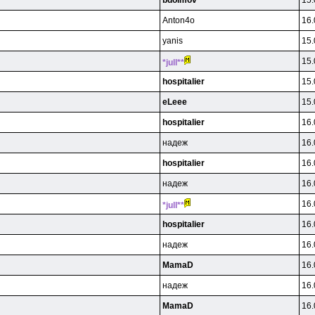
bdolmov
15.
Anton4o
16.
yanis
15.
15.
*jull**
hospitalier
15.
eLeee
15.
hospitalier
16.
нaдeж
16.
hospitalier
16.
нaдeж
16.
16.
*jull**
hospitalier
16.
нaдeж
16.
MamaD
16.
нaдeж
16.
MamaD
16.