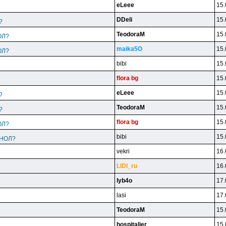
eLeee
15.
DDeli
15.
?
TeodoraM
15.
ОЛ?
maika5O
15.
ОЛ?
bibi
15.
flora bg
15.
eLeee
15.
?
TeodoraM
15.
?
flora bg
15.
ОЛ?
bibi
15.
ИНОЛ?
vekri
16.
LlDl_ru
16.
lyb4o
17.
lasi
17.
TeodoraM
15.
hospitalier
15.