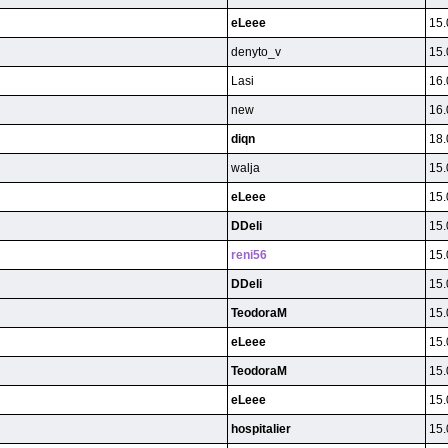
eLeee
15.
denyto_v
15.
Lasi
16.
new
16.
diqn
18.
walja
15.
eLeee
15.
DDeli
15.
reni56
15.
DDeli
15.
TeodoraM
15.
eLeee
15.
TeodoraM
15.
eLeee
15.
hospitalier
15.