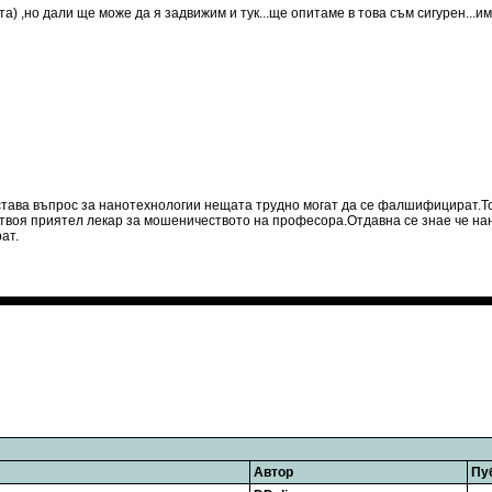
) ,но дали ще може да я задвижим и тук...ще опитаме в това съм сигурен...има
става въпрос за нанотехнологии нещата трудно могат да се фалшифицират.То
ра твоя приятел лекар за мошеничеството на професора.Отдавна се знае че н
ат.
Автор
Пу