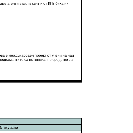
ме агенти в цял в свят и от КГБ биха ни
ва е международен проект от учени на най
анодиамантите са потенциално средство за
бликувано