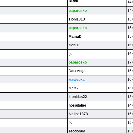
DDeli
14.
paparosko
14.
sloni1313
15.
paparosko
15.
MamaD
15.
sloni13
16.
lju
16.
paparosko
17.
Dark Angel
15.
мaщepka
16.
Motek
16.
leonidas22
18.
hospitalier
14.
ivelina1373
15.
flo
15.
TeodoraM
15.