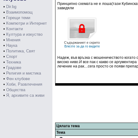
Принципно схемата не е лоша(тази Кубинската
•
Dir.bg
завидяли
•
Взаимопомощ
•
Горещи теми
•
Компютри и Интернет
•
Контакти
•
Култура и изкуство
•
Мнения
Съдържаниет е скрито
•
Наука
Влезте за да го видите
•
Политика, Свят
•
Спорт
Надеж, във връзка с мошеничеството когато 
•
Техника
високо ниво.И все пак с какво се аргументи
лечение на рак....сега просто се появи препар
•
Градове
•
Религия и мистика
•
Фен клубове
•
Хоби, Развлечения
•
Общества
•
Я, архивите са живи
Цялата тема
Тема