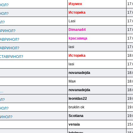
Изyмeн
17.
ИНОЛ?
Иcтopиka
17.
ИНОЛ?
Lasi
17.
ОЛ?
Dimana64
17.
ТАВРИНОЛ?
kpacaвицa
17.
 СТАВРИНОЛ?
lasi
17.
 СТАВРИНОЛ?
Иcтopиka
18.
e: СТАВРИНОЛ?
lasi
17.
novanadejda
18.
Maя
18.
novanadejda
18.
...
leonidas22
19.
ОЛ?
bruklin ok
19.
ИНОЛ?
Scotiana
19.
ВРИНОЛ?
venaia
15.