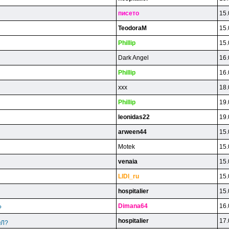
пиceтo
15.
TeodoraM
15.
Phillip
15.
Dark Angel
16.
Phillip
16.
xxx
18.
Phillip
19.
leonidas22
19.
arween44
15.
Motek
15.
venaia
15.
LlDl_ru
15.
hospitalier
15.
Dimana64
16.
?
hospitalier
17.
ОЛ?