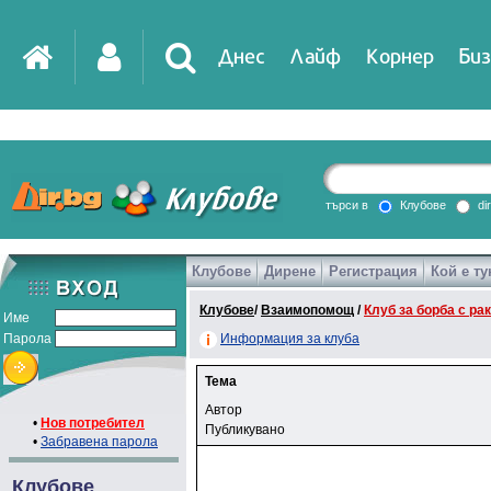
Днес
Лайф
Корнер
Биз
търси в
Клубове
di
Клубове
Дирене
Регистрация
Кой е ту
Клубове
/
Взаимопомощ
/
Клуб за борба с ра
Име
Парола
Информация за клуба
Тема
Автор
•
Нов потребител
Публикувано
•
Забравена парола
Клубове