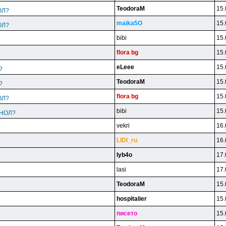
TeodoraM
15.
ОЛ?
maika5O
15.
ОЛ?
bibi
15.
flora bg
15.
eLeee
15.
?
TeodoraM
15.
?
flora bg
15.
ОЛ?
bibi
15.
ИНОЛ?
vekri
16.
LlDl_ru
16.
lyb4o
17.
lasi
17.
TeodoraM
15.
hospitalier
15.
пиceтo
15.