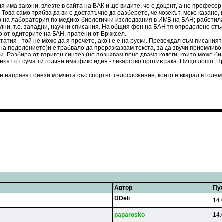
 има закони, влезте в сайта на ВАК и ще видите, че е доцент, а не професор.
 Това само трябва да ви е достатъчно да разберете, че човекът, меко казано,
 на лаборатория по медико-биологични изследвания в ИМБ на БАН; работила 
ни, т.е. западни, научни списания. На общия фон на БАН тя определено стър
о от одиторите на БАН, пратени от Брюксел.
атия - той не може да я прочете, ако не е на руски. Превеждал съм писанията
а поделението)и е трабвало да преразказвам текста, за да звучи приемливо з
. Разбира от взривен синтез (но познавам поне двама колеги, които може би 
векът от сума ти години има фикс идея - лекарство против рака. Нищо лошо. П
е направят онези момчета със спортно телосложение, които е вкарал в големи
Автор
Пу
DDeli
14.
paparosko
14.