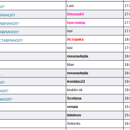
Lasi
17.
ОЛ?
Dimana64
17.
ТАВРИНОЛ?
kpacaвицa
17.
 СТАВРИНОЛ?
lasi
17.
 СТАВРИНОЛ?
Иcтopиka
18.
e: СТАВРИНОЛ?
lasi
17.
novanadejda
18.
Maя
18.
novanadejda
18.
...
leonidas22
19.
ОЛ?
bruklin ok
19.
ИНОЛ?
Scotiana
19.
ВРИНОЛ?
venaia
15.
bdolmov
15.
Anton4o
16.