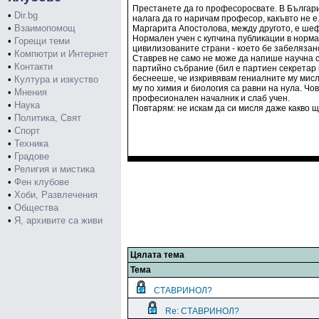
Престанете да го професоросвате. В България
•
Dir.bg
налага да го наричам професор, какъвто не е.
•
Взаимопомощ
Маргарита Апостолова, между другото, е шеф
Нормален учен с купчина публикации в нормал
•
Горещи теми
цивилизованите страни - което бе забелязан
•
Компютри и Интернет
Ставрев не само не може да напише научна ст
•
Контакти
партийно събрание (бил е партиен секретар н
беснееше, че изкривявам гениалните му мисли
•
Култура и изкуство
му по химия и биология са равни на нула. Чо
•
Мнения
професионален началник и слаб учен.
•
Наука
Повтарям: не искам да си мисля даже какво щ
•
Политика, Свят
•
Спорт
•
Техника
•
Градове
•
Религия и мистика
•
Фен клубове
•
Хоби, Развлечения
•
Общества
•
Я, архивите са живи
Цялата тема
Тема
СТАВРИНОЛ?
Re: СТАВРИНОЛ?