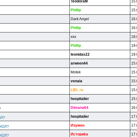
TeodoraM
15.
Phillip
15.
Dark Angel
16.
Phillip
16.
xxx
18.
Phillip
19.
leonidas22
19.
arween44
15.
Motek
15.
venaia
15.
LlDl_ru
15.
hospitalier
15.
Dimana64
16.
?
hospitalier
17.
ОЛ?
Изyмeн
17.
ИНОЛ?
Иcтopиka
17.
ИНОЛ?