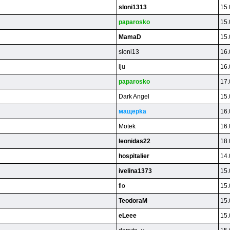
sloni1313
15.
paparosko
15.
MamaD
15.
sloni13
16.
lju
16.
paparosko
17.
Dark Angel
15.
мaщepka
16.
Motek
16.
leonidas22
18.
hospitalier
14.
ivelina1373
15.
flo
15.
TeodoraM
15.
eLeee
15.