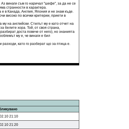
 Аз винаги съм го наричал "шефе", за да не се
 има странности в характера.
е в Канада, Англия, Япония и не знам къде.
чи високо по всички критерии, приети в
 му на английски. Стилът му е като отчет на
а белите хора. Той, от своя страна,
разбират доста повече от него), но знанията
роблемът му е, че винаги е бил
 разходи, като го разберат що за птица е.
бликувано
02.10 21:10
02.10 21:20