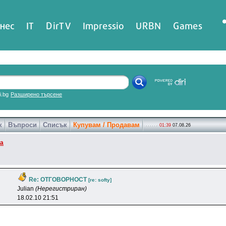
нес
IT
DirTV
Impressio
URBN
Games
ri.bg
Разширено търсене
к
Въпроси
Списък
Купувам / Продавам
01:39
07.08.26
ка
Re: ОТГОВОРНОСТ
[re: softy]
Julian
(Нерегистриран)
18.02.10 21:51