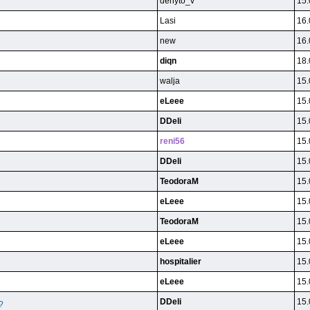
denyto_v
15.
Lasi
16.
new
16.
diqn
18.
walja
15.
eLeee
15.
DDeli
15.
reni56
15.
DDeli
15.
TeodoraM
15.
eLeee
15.
TeodoraM
15.
eLeee
15.
hospitalier
15.
eLeee
15.
DDeli
15.
?