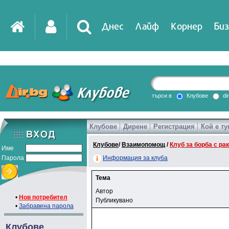
Днес
Лайф
Корнер
Биз
търси в
Клубове
di
Клубове
Дирене
Регистрация
Кой е ту
Клубове
/
Взаимопомощ
/
Клуб за борба с ра
Име
Парола
Информация за клуба
Тема
Автор
•
Нов потребител
Публикувано
•
Забравена парола
Клубове