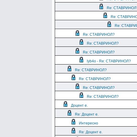
Re: СТАВРИНОЛ
Re: СТАВРИН
Re: СТАВР
Re: СТАВРИНОЛ?
Re: СТАВРИНОЛ?
Re: СТАВРИНОЛ?
lyb4o - Re: СТАВРИНОЛ?
Re: СТАВРИНОЛ?
Re: СТАВРИНОЛ?
Re: СТАВРИНОЛ?
Re: СТАВРИНОЛ?
Доцент е.
Re: Доцент е.
Интересно
Re: Доцент е.