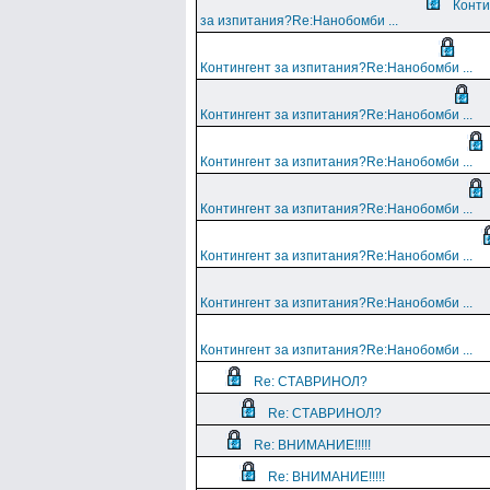
Конти
за изпитания?Re:Нанобомби ...
Контингент за изпитания?Re:Нанобомби ...
Контингент за изпитания?Re:Нанобомби ...
Контингент за изпитания?Re:Нанобомби ...
Контингент за изпитания?Re:Нанобомби ...
Контингент за изпитания?Re:Нанобомби ...
Контингент за изпитания?Re:Нанобомби ...
Контингент за изпитания?Re:Нанобомби ...
Re: СТАВРИНОЛ?
Re: СТАВРИНОЛ?
Re: ВНИМАНИЕ!!!!!
Re: ВНИМАНИЕ!!!!!