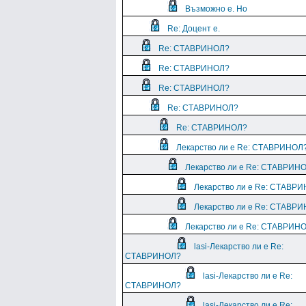
Възможно е. Но
Re: Доцент е.
Re: СТАВРИНОЛ?
Re: СТАВРИНОЛ?
Re: СТАВРИНОЛ?
Re: СТАВРИНОЛ?
Re: СТАВРИНОЛ?
Лекарство ли е Re: СТАВРИНОЛ
Лекарство ли е Re: СТАВРИН
Лекарство ли е Re: СТАВР
Лекарство ли е Re: СТАВР
Лекарство ли е Re: СТАВРИН
lasi-Лекарство ли е Re:
СТАВРИНОЛ?
lasi-Лекарство ли е Re:
СТАВРИНОЛ?
lasi-Лекарство ли е Re: