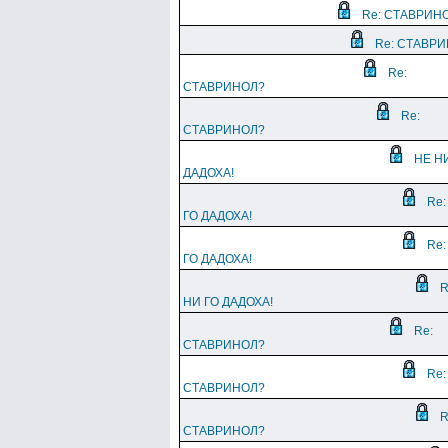
Re: СТАВРИН
Re: СТАВР
Re:
СТАВРИНОЛ?
Re:
СТАВРИНОЛ?
НЕ Н
ДАДОХА!
Re:
ГО ДАДОХА!
Re:
ГО ДАДОХА!
R
НИ ГО ДАДОХА!
Re:
СТАВРИНОЛ?
Re:
СТАВРИНОЛ?
R
СТАВРИНОЛ?