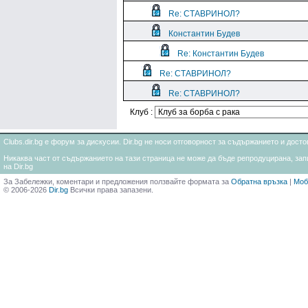
Re: СТАВРИНОЛ?
Константин Будев
Re: Константин Будев
Re: СТАВРИНОЛ?
Re: СТАВРИНОЛ?
Клуб :
Clubs.dir.bg е форум за дискусии. Dir.bg не носи отговорност за съдържанието и дос
Никаква част от съдържанието на тази страница не може да бъде репродуцирана, запи
на Dir.bg
За Забележки, коментари и предложения ползвайте формата за
Обратна връзка
|
Моб
© 2006-2026
Dir.bg
Всички права запазени.