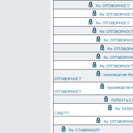
Re: ОТГОВОРНОСТ
Re: ОТГОВОРНОСТ
Re: ОТГОВОРНОСТ
Re: ОТГОВОРНОСТ
Re: ОТГОВОРНО
Re: ОТГОВОР
Re: ОТГОВОРНО
Re: ОТГОВОРНОСТ
производство-Re
ОТГОВОРНОСТ
производство-
ОТГОВОРНОСТ
ПАТЕНТ в С
Re: ПАТЕН
САЩ???
Re: ОТГОВОРНО
Re: СТАВРИНОЛ?