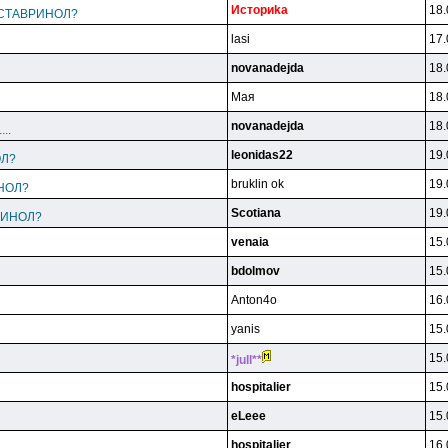
Иcтopиka
18.
e: СТАВРИНОЛ?
lasi
17.
novanadejda
18.
Maя
18.
novanadejda
18.
...
leonidas22
19.
ОЛ?
bruklin ok
19.
ИНОЛ?
Scotiana
19.
ВРИНОЛ?
venaia
15.
bdolmov
15.
Anton4o
16.
yanis
15.
15.
*jull**
hospitalier
15.
eLeee
15.
hospitalier
16.