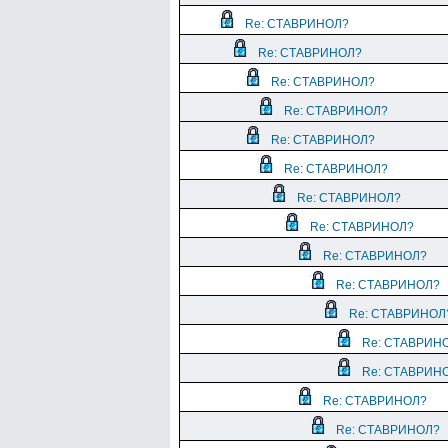
Re: СТАВРИНОЛ?
Re: СТАВРИНОЛ?
Re: СТАВРИНОЛ?
Re: СТАВРИНОЛ?
Re: СТАВРИНОЛ?
Re: СТАВРИНОЛ?
Re: СТАВРИНОЛ?
Re: СТАВРИНОЛ?
Re: СТАВРИНОЛ?
Re: СТАВРИНОЛ?
Re: СТАВРИНОЛ
Re: СТАВРИН
Re: СТАВРИН
Re: СТАВРИНОЛ?
Re: СТАВРИНОЛ?