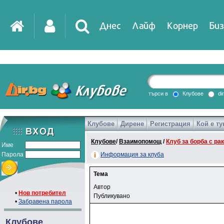
Днес
Лайф
Корнер
Биз
търси в
Клубове
di
Клубове
Дирене
Регистрация
Кой е ту
Клубове
/
Взаимопомощ
/
Клуб за борба с ра
Име
Парола
Информация за клуба
Тема
Автор
•
Нов потребител
Публикувано
•
Забравена парола
Клубове