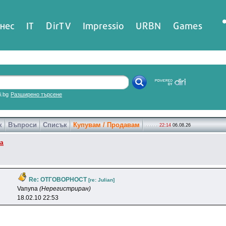
нес
IT
DirTV
Impressio
URBN
Games
ri.bg
Разширено търсене
к
Въпроси
Списък
Купувам / Продавам
22:14
06.08.26
ка
Re: ОТГОВОРНОСТ
[re: Julian]
Vanyna
(Нерегистриран)
18.02.10 22:53