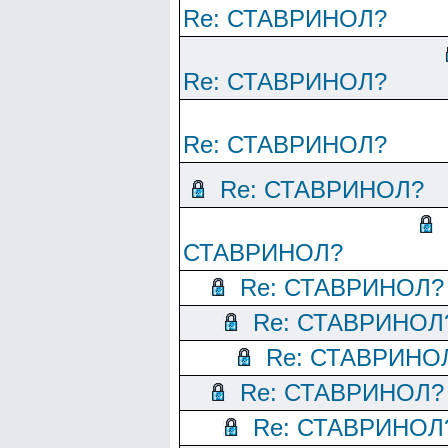
Re: СТАВРИНОЛ?
Re: СТАВРИНОЛ?
Re: СТАВРИНОЛ?
Re: СТАВРИНОЛ?
СТАВРИНОЛ?
Re: СТАВРИНОЛ?
Re: СТАВРИНОЛ
Re: СТАВРИНО
Re: СТАВРИНОЛ?
Re: СТАВРИНОЛ