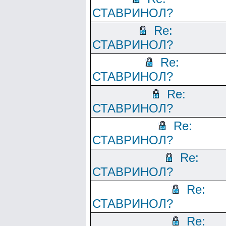
СТАВРИНОЛ?
Re:
СТАВРИНОЛ?
Re:
СТАВРИНОЛ?
Re:
СТАВРИНОЛ?
Re:
СТАВРИНОЛ?
Re:
СТАВРИНОЛ?
Re:
СТАВРИНОЛ?
Re: