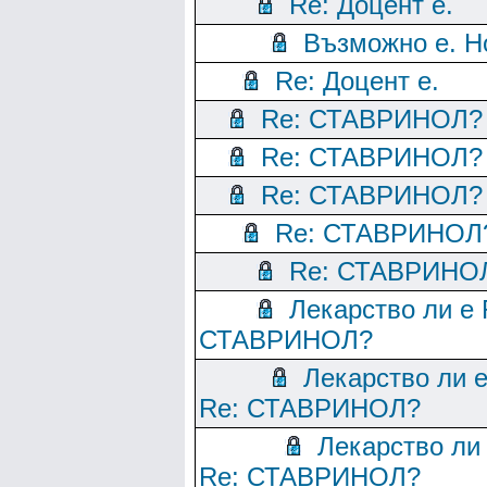
Re: Доцент е.
Възможно е. Н
Re: Доцент е.
Re: СТАВРИНОЛ?
Re: СТАВРИНОЛ?
Re: СТАВРИНОЛ?
Re: СТАВРИНОЛ
Re: СТАВРИНО
Лекарство ли е 
СТАВРИНОЛ?
Лекарство ли 
Re: СТАВРИНОЛ?
Лекарство ли
Re: СТАВРИНОЛ?