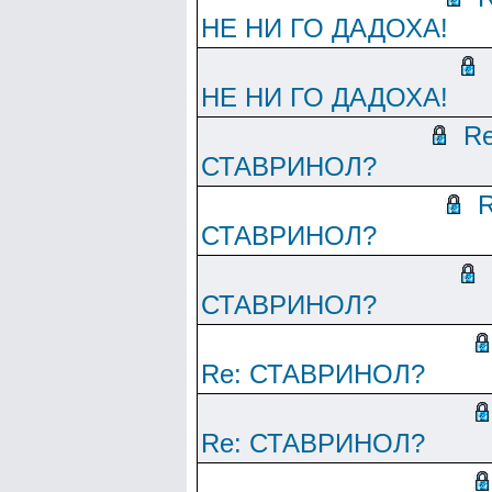
НЕ НИ ГО ДАДОХА!
НЕ НИ ГО ДАДОХА!
Re
СТАВРИНОЛ?
R
СТАВРИНОЛ?
СТАВРИНОЛ?
Re: СТАВРИНОЛ?
Re: СТАВРИНОЛ?