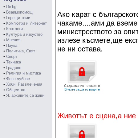
•
Dir.bg
•
Взаимопомощ
Ако карат с българско
•
Горещи теми
чакаме....ами да взем
•
Компютри и Интернет
•
Контакти
министреството за опит
•
Култура и изкуство
излезе късмете,ще екс
•
Мнения
•
Наука
не ни остава.
•
Политика, Свят
•
Спорт
•
Техника
•
Градове
•
Религия и мистика
•
Фен клубове
•
Хоби, Развлечения
Съдържаниет е скрито
•
Общества
Влезте за да го видите
•
Я, архивите са живи
Животът е сцена,а ние 