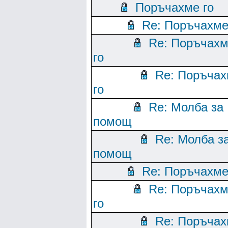
Поръчахме го
Re: Поръчахме
Re: Поръчах
го
Re: Поръча
го
Re: Молба за
помощ
Re: Молба з
помощ
Re: Поръчахме
Re: Поръчах
го
Re: Поръча