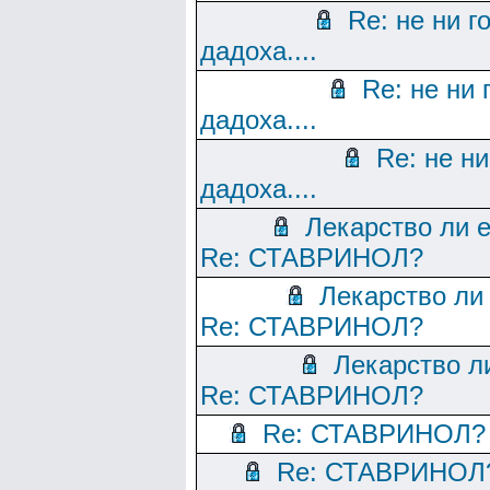
Re: не ни г
дадоха....
Re: не ни 
дадоха....
Re: не ни
дадоха....
Лекарство ли 
Re: СТАВРИНОЛ?
Лекарство ли
Re: СТАВРИНОЛ?
Лекарство л
Re: СТАВРИНОЛ?
Re: СТАВРИНОЛ?
Re: СТАВРИНОЛ