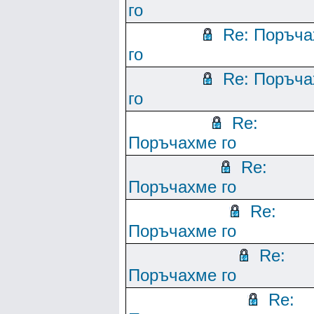
го
Re: Поръч
го
Re: Поръч
го
Re:
Поръчахме го
Re:
Поръчахме го
Re:
Поръчахме го
Re:
Поръчахме го
Re: