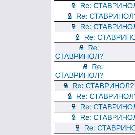
Re: СТАВРИНО
Re: СТАВРИНОЛ
Re: СТАВРИНО
Re: СТАВРИН
Re:
СТАВРИНОЛ?
Re:
СТАВРИНОЛ?
Re: СТАВРИНОЛ?
Re: СТАВРИНОЛ
Re: СТАВРИНО
Re: СТАВРИНО
Re: СТАВРИН