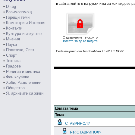
в сайта, който е на руски има за кои видове 
•
Dir.bg
•
Взаимопомощ
•
Горещи теми
•
Компютри и Интернет
•
Контакти
•
Култура и изкуство
Съдържаниет е скрито
•
Мнения
Влезте за да го видите
•
Наука
•
Политика, Свят
Редактирано от TeodoraM на 15.02.10 13:42.
•
Спорт
•
Техника
•
Градове
•
Религия и мистика
•
Фен клубове
•
Хоби, Развлечения
•
Общества
•
Я, архивите са живи
Цялата тема
Тема
СТАВРИНОЛ?
Re: СТАВРИНОЛ?