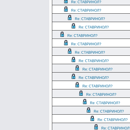
Re: СТАВРИНОЛ?
Re: СТАВРИНОЛ?
Re: СТАВРИНОЛ?
Re: СТАВРИНОЛ?
Re: СТАВРИНОЛ?
Re: СТАВРИНОЛ?
Re: СТАВРИНОЛ?
Re: СТАВРИНОЛ?
Re: СТАВРИНОЛ?
Re: СТАВРИНОЛ?
Re: СТАВРИНОЛ?
Re: СТАВРИНОЛ?
Re: СТАВРИНОЛ?
Re: СТАВРИНОЛ?
Re: СТАВРИНОЛ?
Re: СТАВРИНОЛ