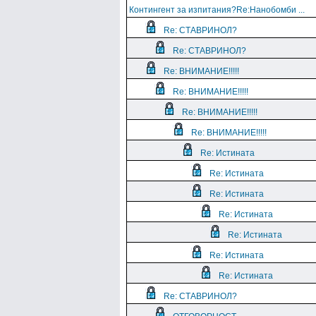
Контингент за изпитания?Re:Нанобомби ...
Re: СТАВРИНОЛ?
Re: СТАВРИНОЛ?
Re: ВНИМАНИЕ!!!!!
Re: ВНИМАНИЕ!!!!!
Re: ВНИМАНИЕ!!!!!
Re: ВНИМАНИЕ!!!!!
Re: Истината
Re: Истината
Re: Истината
Re: Истината
Re: Истината
Re: Истината
Re: Истината
Re: СТАВРИНОЛ?