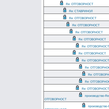
Re: ОТГОВОРНОСТ
Re: СТАВРИНОЛ
Re: ОТГОВОРНОСТ
Re: ОТГОВОРНОСТ
Re: ОТГОВОРНОСТ
Re: ОТГОВОРНОСТ
Re: ОТГОВОРНОСТ
Re: ОТГОВОРНОСТ
Re: ОТГОВОРНОСТ
Re: ОТГОВОРНО
Re: ОТГОВОР
Re: ОТГОВОРНО
Re: ОТГОВОРНОСТ
производство-Re
ОТГОВОРНОСТ
производство-