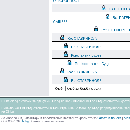
ОТГОВОРНОСТ
ПАТЕНТ в С
Re: ПАТЕН
САЩ???
Re: ОТГОВОРНО
Re: СТАВРИНОЛ?
Re: СТАВРИНОЛ?
Константин Будев
Re: Константин Будев
Re: СТАВРИНОЛ?
Re: СТАВРИНОЛ?
Клуб :
Clubs.dir.bg е форум за дискусии. Dir.bg не носи отговорност за съдържанието и дос
Никаква част от съдържанието на тази страница не може да бъде репродуцирана, запи
на Dir.bg
За Забележки, коментари и предложения ползвайте формата за
Обратна връзка
|
Моб
© 2006-2026
Dir.bg
Всички права запазени.