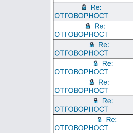
Re:
ОТГОВОРНОСТ
Re:
ОТГОВОРНОСТ
Re:
ОТГОВОРНОСТ
Re:
ОТГОВОРНОСТ
Re:
ОТГОВОРНОСТ
Re:
ОТГОВОРНОСТ
Re:
ОТГОВОРНОСТ