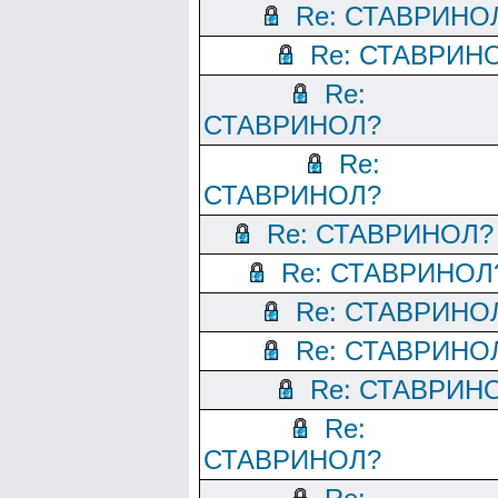
Re: СТАВРИНО
Re: СТАВРИН
Re:
СТАВРИНОЛ?
Re:
СТАВРИНОЛ?
Re: СТАВРИНОЛ?
Re: СТАВРИНОЛ
Re: СТАВРИНО
Re: СТАВРИНО
Re: СТАВРИН
Re:
СТАВРИНОЛ?