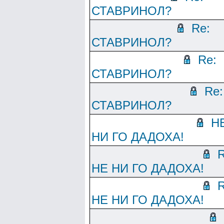
СТАВРИНОЛ?
Re:
СТАВРИНОЛ?
Re:
СТАВРИНОЛ?
Re:
СТАВРИНОЛ?
Н
НИ ГО ДАДОХА!
R
НЕ НИ ГО ДАДОХА!
R
НЕ НИ ГО ДАДОХА!