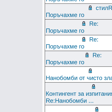
стилR
Поръчахме го
Re:
Поръчахме го
Re:
Поръчахме го
Re:
Поръчахме го
Нанобомби от чисто зл
Контингент за изпитани
Re:Нанобомби ...