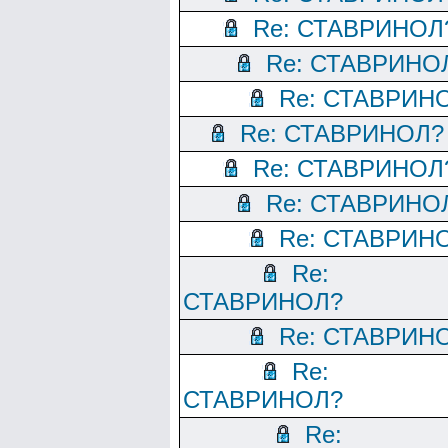
Re: СТАВРИНОЛ
Re: СТАВРИНО
Re: СТАВРИН
Re: СТАВРИНОЛ?
Re: СТАВРИНОЛ
Re: СТАВРИНО
Re: СТАВРИН
Re:
СТАВРИНОЛ?
Re: СТАВРИН
Re:
СТАВРИНОЛ?
Re: