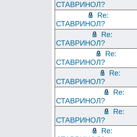
СТАВРИНОЛ?
Re:
СТАВРИНОЛ?
Re:
СТАВРИНОЛ?
Re:
СТАВРИНОЛ?
Re:
СТАВРИНОЛ?
Re:
СТАВРИНОЛ?
Re:
СТАВРИНОЛ?
Re: