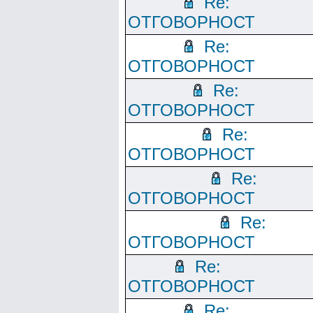
Re:
ОТГОВОРНОСТ
Re:
ОТГОВОРНОСТ
Re:
ОТГОВОРНОСТ
Re:
ОТГОВОРНОСТ
Re:
ОТГОВОРНОСТ
Re:
ОТГОВОРНОСТ
Re:
ОТГОВОРНОСТ
Re: