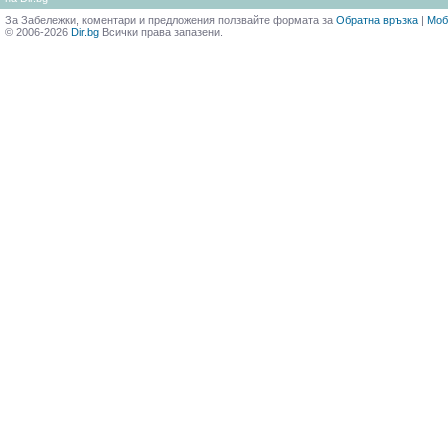
За Забележки, коментари и предложения ползвайте формата за
Обратна връзка
|
Моб
© 2006-2026
Dir.bg
Всички права запазени.