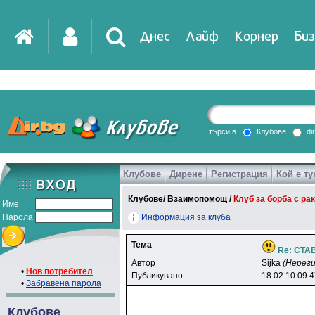
Днес
Лайф
Корнер
Биз
IT
DirTV
Impressio
търси в
Клубове
di
Клубове
Дирене
Регистрация
Кой е ту
Games
Клубове
/
Взаимопомощ
/
Клуб за борба с ра
Име
Парола
Информация за клуба
Тема
Re: СТА
Автор
Sijka
(Нерег
•
Нов потребител
Публикувано
18.02.10 09:
•
Забравена парола
Клубове