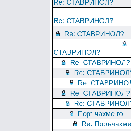
Re: СТАВРИНОЛ?
Re: СТАВРИНОЛ?
Re: СТАВРИНОЛ?
СТАВРИНОЛ?
Re: СТАВРИНОЛ?
Re: СТАВРИНОЛ
Re: СТАВРИНО
Re: СТАВРИНОЛ?
Re: СТАВРИНОЛ
Поръчахме го
Re: Поръчахме