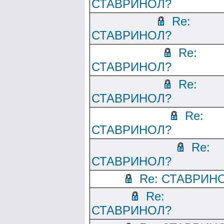
СТАВРИНОЛ?
Re:
СТАВРИНОЛ?
Re:
СТАВРИНОЛ?
Re:
СТАВРИНОЛ?
Re:
СТАВРИНОЛ?
Re:
СТАВРИНОЛ?
Re: СТАВРИН
Re:
СТАВРИНОЛ?