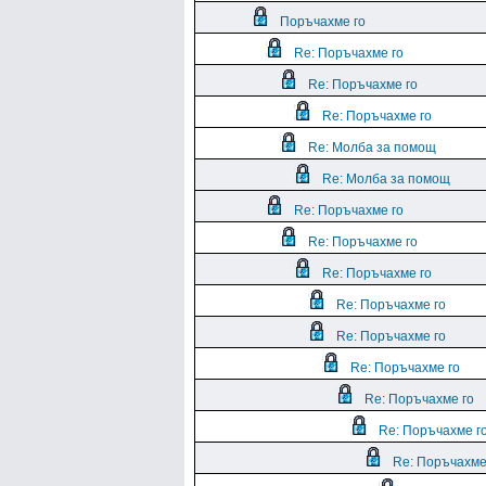
Поръчахме го
Re: Поръчахме го
Re: Поръчахме го
Re: Поръчахме го
Re: Молба за помощ
Re: Молба за помощ
Re: Поръчахме го
Re: Поръчахме го
Re: Поръчахме го
Re: Поръчахме го
Re: Поръчахме го
Re: Поръчахме го
Re: Поръчахме го
Re: Поръчахме г
Re: Поръчахме