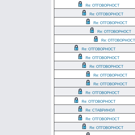
Re: ОТГОВОРНОСТ
Re: ОТГОВОРНОСТ
Re: ОТГОВОРНОСТ
Re: ОТГОВОРНОСТ
Re: ОТГОВОРНОСТ
Re: ОТГОВОРНОСТ
Re: ОТГОВОРНОСТ
Re: ОТГОВОРНОСТ
Re: ОТГОВОРНОСТ
Re: ОТГОВОРНОСТ
Re: ОТГОВОРНОСТ
Re: ОТГОВОРНОСТ
Re: СТАВРИНОЛ
Re: ОТГОВОРНОСТ
Re: ОТГОВОРНОСТ