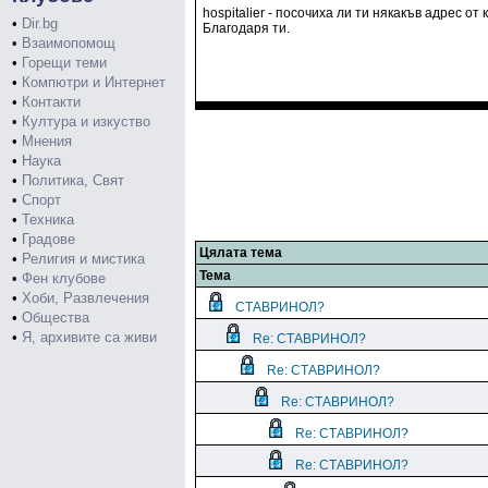
hospitalier - посочиха ли ти някакъв адрес от
•
Dir.bg
Благодаря ти.
•
Взаимопомощ
•
Горещи теми
•
Компютри и Интернет
•
Контакти
•
Култура и изкуство
•
Мнения
•
Наука
•
Политика, Свят
•
Спорт
•
Техника
•
Градове
Цялата тема
•
Религия и мистика
Тема
•
Фен клубове
•
Хоби, Развлечения
СТАВРИНОЛ?
•
Общества
•
Я, архивите са живи
Re: СТАВРИНОЛ?
Re: СТАВРИНОЛ?
Re: СТАВРИНОЛ?
Re: СТАВРИНОЛ?
Re: СТАВРИНОЛ?