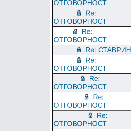
ОТГОВОРНОСТ
Re:
ОТГОВОРНОСТ
Re:
ОТГОВОРНОСТ
Re: СТАВРИ
Re:
ОТГОВОРНОСТ
Re:
ОТГОВОРНОСТ
Re:
ОТГОВОРНОСТ
Re:
ОТГОВОРНОСТ