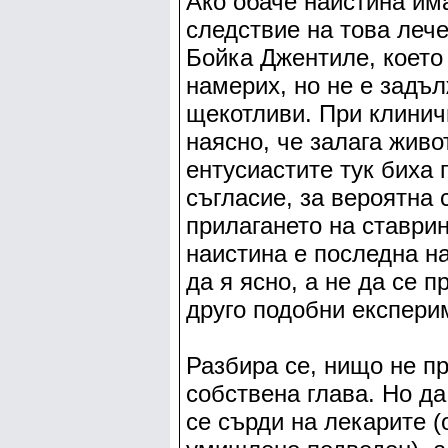
Ако обаче наистина им
следствие на това леч
Бойка Джентиле, което 
намерих, но не е задъ
щекотливи. При клинич
наясно, че залага живо
ентусиастите тук биха
съгласие, за вероятна 
прилагането на ставрин
наистина е последна н
да я ясно, а не да се 
друго подобни експери
Разбира се, нищо не пр
собствена глава. Но да
се сърди на лекарите (