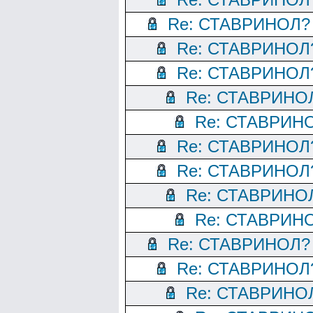
Re: СТАВРИНОЛ?
Re: СТАВРИНОЛ
Re: СТАВРИНОЛ
Re: СТАВРИНО
Re: СТАВРИН
Re: СТАВРИНОЛ
Re: СТАВРИНОЛ
Re: СТАВРИНО
Re: СТАВРИН
Re: СТАВРИНОЛ?
Re: СТАВРИНОЛ
Re: СТАВРИНО