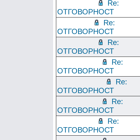
Re:
ОТГОВОРНОСТ
Re:
ОТГОВОРНОСТ
Re:
ОТГОВОРНОСТ
Re:
ОТГОВОРНОСТ
Re:
ОТГОВОРНОСТ
Re:
ОТГОВОРНОСТ
Re:
ОТГОВОРНОСТ