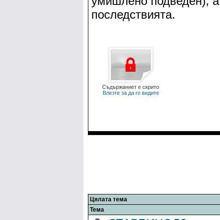
умишлено подведен), а 
последствията.
Съдържаниет е скрито
Влезте за да го видите
Цялата тема
Тема