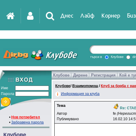
Днес
Лайф
Корнер
Биз
IT
DirTV
Impressio
търси в
Клубове
di
Клубове
Дирене
Регистрация
Кой е ту
Games
Клубове
/
Взаимопомощ
/
Клуб за борба с ра
Име
Парола
Информация за клуба
Тема
Re: СТА
Автор
fe
(Нерегист
•
Нов потребител
Публикувано
16.02.10 14:
•
Забравена парола
Клубове