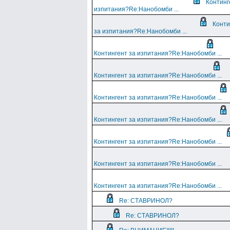
Континг
изпитания?Re:Нанобомби ...
Конти
за изпитания?Re:Нанобомби ...
Контингент за изпитания?Re:Нанобомби ...
Контингент за изпитания?Re:Нанобомби ...
Контингент за изпитания?Re:Нанобомби ...
Контингент за изпитания?Re:Нанобомби ...
Контингент за изпитания?Re:Нанобомби ...
Контингент за изпитания?Re:Нанобомби ...
Контингент за изпитания?Re:Нанобомби ...
Re: СТАВРИНОЛ?
Re: СТАВРИНОЛ?