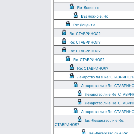
Re: Доцент е.
Възможно е. Но
Re: Доцент е.
Re: СТАВРИНОЛ?
Re: СТАВРИНОЛ?
Re: СТАВРИНОЛ?
Re: СТАВРИНОЛ?
Re: СТАВРИНОЛ?
Лекарство ли е Re: СТАВРИНОЛ
Лекарство ли е Re: СТАВРИН
Лекарство ли е Re: СТАВР
Лекарство ли е Re: СТАВР
Лекарство ли е Re: СТАВРИН
lasi-Лекарство ли е Re:
СТАВРИНОЛ?
lasi-Лекарство ли е Re: