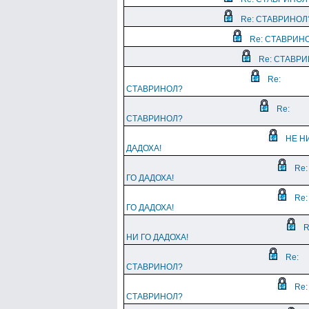
Re: СТАВРИНОЛ
Re: СТАВРИН
Re: СТАВР
Re:
СТАВРИНОЛ?
Re:
СТАВРИНОЛ?
НЕ Н
ДАДОХА!
Re:
ГО ДАДОХА!
Re:
ГО ДАДОХА!
R
НИ ГО ДАДОХА!
Re:
СТАВРИНОЛ?
Re:
СТАВРИНОЛ?