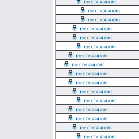
Re: СТАВРИНОЛ?
Re: СТАВРИНОЛ?
Re: СТАВРИНОЛ?
Re: СТАВРИНОЛ?
Re: СТАВРИНОЛ?
Re: СТАВРИНОЛ?
Re: СТАВРИНОЛ?
Re: СТАВРИНОЛ?
Re: СТАВРИНОЛ?
Re: СТАВРИНОЛ?
Re: СТАВРИНОЛ?
Re: СТАВРИНОЛ?
Re: СТАВРИНОЛ?
Re: СТАВРИНОЛ?
Re: СТАВРИНОЛ?
Re: СТАВРИНОЛ?