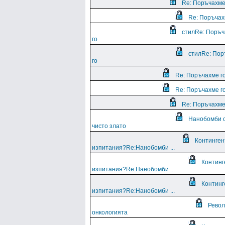
Re: Поръчахме
Re: Поръчах
стилRe: Поръ
го
стилRe: По
го
Re: Поръчахме г
Re: Поръчахме г
Re: Поръчахме
Нанобомби 
чисто злато
Континген
изпитания?Re:Нанобомби ...
Континг
изпитания?Re:Нанобомби ...
Континг
изпитания?Re:Нанобомби ...
Револ
онкологията