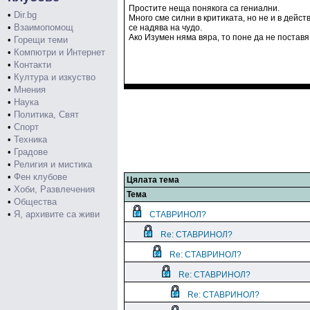
Простите неща понякога са гениални.
•
Dir.bg
Много сме силни в критиката, но не и в дейст
•
Взаимопомощ
се надява на чудо.
Ако Изумен няма вяра, то поне да не постав
•
Горещи теми
•
Компютри и Интернет
•
Контакти
•
Култура и изкуство
•
Мнения
•
Наука
•
Политика, Свят
•
Спорт
•
Техника
•
Градове
•
Религия и мистика
•
Фен клубове
Цялата тема
•
Хоби, Развлечения
Тема
•
Общества
•
Я, архивите са живи
СТАВРИНОЛ?
Re: СТАВРИНОЛ?
Re: СТАВРИНОЛ?
Re: СТАВРИНОЛ?
Re: СТАВРИНОЛ?