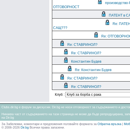
производство-
ОТГОВОРНОСТ
ПАТЕНТ в С
Re: ПАТЕН
САЩ???
Re: ОТГОВОРНО
Re: СТАВРИНОЛ?
Re: СТАВРИНОЛ?
Константин Будев
Re: Константин Будев
Re: СТАВРИНОЛ?
Re: СТАВРИНОЛ?
Клуб :
Clubs.dir.bg е форум за дискусии. Dir.bg не носи отговорност за съдържанието и дос
Никаква част от съдържанието на тази страница не може да бъде репродуцирана, запи
на Dir.bg
За Забележки, коментари и предложения ползвайте формата за
Обратна връзка
|
Моб
© 2006-2026
Dir.bg
Всички права запазени.