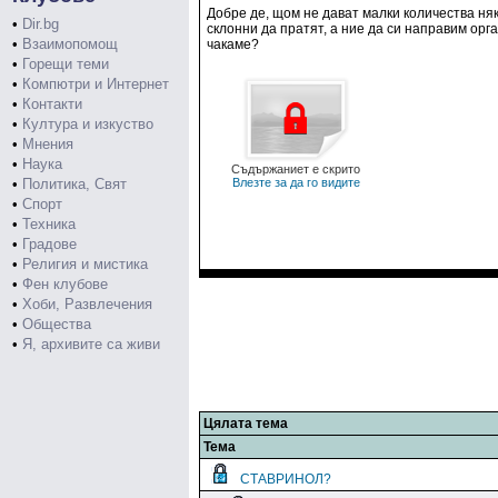
Добре де, щом не дават малки количества няк
•
Dir.bg
склонни да пратят, а ние да си направим ор
•
Взаимопомощ
чакаме?
•
Горещи теми
•
Компютри и Интернет
•
Контакти
•
Култура и изкуство
•
Мнения
•
Наука
Съдържаниет е скрито
•
Политика, Свят
Влезте за да го видите
•
Спорт
•
Техника
•
Градове
•
Религия и мистика
•
Фен клубове
•
Хоби, Развлечения
•
Общества
•
Я, архивите са живи
Цялата тема
Тема
СТАВРИНОЛ?