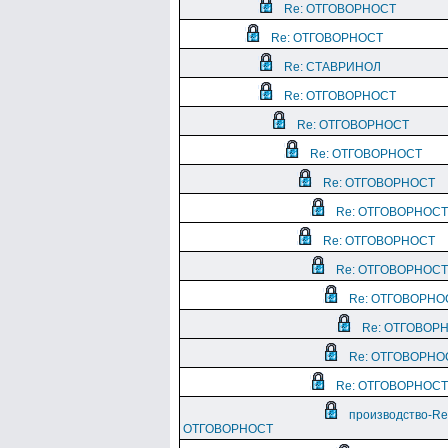
Re: ОТГОВОРНОСТ
Re: ОТГОВОРНОСТ
Re: СТАВРИНОЛ
Re: ОТГОВОРНОСТ
Re: ОТГОВОРНОСТ
Re: ОТГОВОРНОСТ
Re: ОТГОВОРНОСТ
Re: ОТГОВОРНОСТ
Re: ОТГОВОРНОСТ
Re: ОТГОВОРНОСТ
Re: ОТГОВОРНО
Re: ОТГОВОР
Re: ОТГОВОРНО
Re: ОТГОВОРНОСТ
производство-Re
ОТГОВОРНОСТ