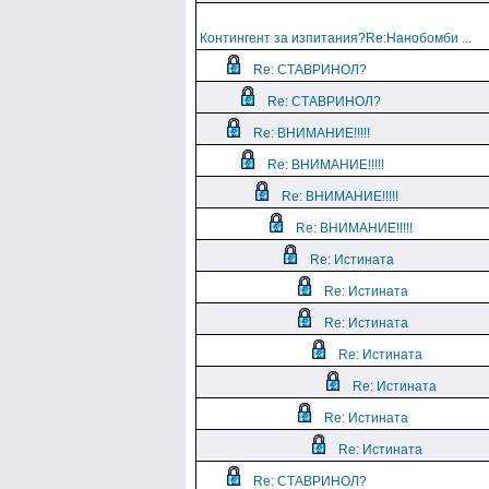
Контингент за изпитания?Re:Нанобомби ...
Re: СТАВРИНОЛ?
Re: СТАВРИНОЛ?
Re: ВНИМАНИЕ!!!!!
Re: ВНИМАНИЕ!!!!!
Re: ВНИМАНИЕ!!!!!
Re: ВНИМАНИЕ!!!!!
Re: Истината
Re: Истината
Re: Истината
Re: Истината
Re: Истината
Re: Истината
Re: Истината
Re: СТАВРИНОЛ?