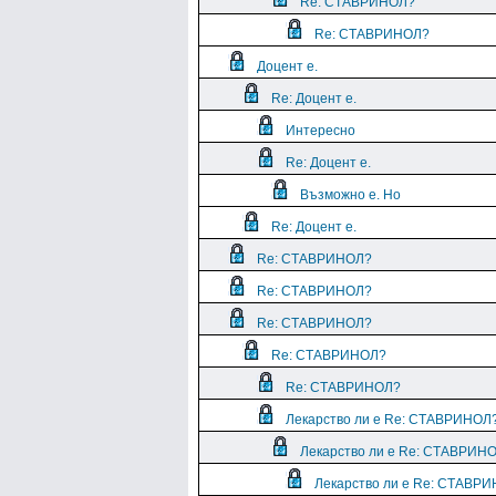
Re: СТАВРИНОЛ?
Re: СТАВРИНОЛ?
Доцент е.
Re: Доцент е.
Интересно
Re: Доцент е.
Възможно е. Но
Re: Доцент е.
Re: СТАВРИНОЛ?
Re: СТАВРИНОЛ?
Re: СТАВРИНОЛ?
Re: СТАВРИНОЛ?
Re: СТАВРИНОЛ?
Лекарство ли е Re: СТАВРИНОЛ
Лекарство ли е Re: СТАВРИН
Лекарство ли е Re: СТАВР