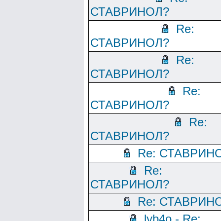
СТАВРИНОЛ?
Re:
СТАВРИНОЛ?
Re:
СТАВРИНОЛ?
Re:
СТАВРИНОЛ?
Re:
СТАВРИНОЛ?
Re: СТАВРИН
Re:
СТАВРИНОЛ?
Re: СТАВРИН
lyb4o - Re: