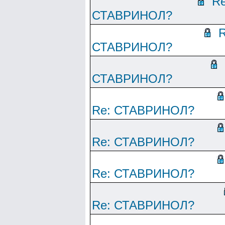
Re
СТАВРИНОЛ?
R
СТАВРИНОЛ?
СТАВРИНОЛ?
Re: СТАВРИНОЛ?
Re: СТАВРИНОЛ?
Re: СТАВРИНОЛ?
Re: СТАВРИНОЛ?