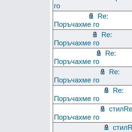
го
Re:
Поръчахме го
Re:
Поръчахме го
Re:
Поръчахме го
Re:
Поръчахме го
Re:
Поръчахме го
стилRe
Поръчахме го
стилR