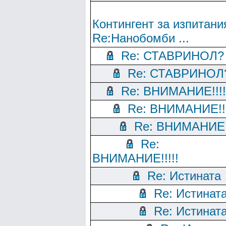
Контингент за изпитани
Re:Нанобомби ...
Re: СТАВРИНОЛ?
Re: СТАВРИНОЛ
Re: ВНИМАНИЕ!!!!
Re: ВНИМАНИЕ!!!
Re: ВНИМАНИЕ!!
Re:
ВНИМАНИЕ!!!!!
Re: Истината
Re: Истинат
Re: Истинат