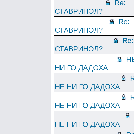
Re:
СТАВРИНОЛ?
Re:
СТАВРИНОЛ?
Re:
СТАВРИНОЛ?
Н
НИ ГО ДАДОХА!
R
НЕ НИ ГО ДАДОХА!
R
НЕ НИ ГО ДАДОХА!
НЕ НИ ГО ДАДОХА!