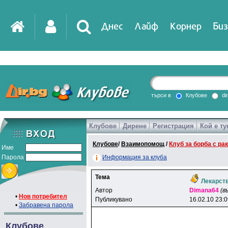
Днес
Лайф
Корнер
Биз
IT
DirTV
Impressio
търси в
Клубове
di
Клубове
Дирене
Регистрация
Кой е ту
Games
Клубове
/
Взаимопомощ
/
Клуб за борба с ра
Име
Парола
Информация за клуба
Тема
Лекарст
Автор
Dimana64
(в
•
Нов потребител
Публикувано
16.02.10 23:
•
Забравена парола
Клубове