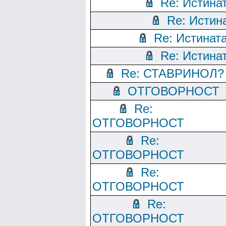
Re: Истина
Re: Истин
Re: Истинат
Re: Истина
Re: СТАВРИНОЛ?
ОТГОВОРНОСТ
Re:
ОТГОВОРНОСТ
Re:
ОТГОВОРНОСТ
Re:
ОТГОВОРНОСТ
Re:
ОТГОВОРНОСТ