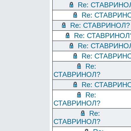
Re: СТАВРИНО
Re: СТАВРИН
Re: СТАВРИНОЛ?
Re: СТАВРИНОЛ
Re: СТАВРИНО
Re: СТАВРИН
Re:
СТАВРИНОЛ?
Re: СТАВРИН
Re:
СТАВРИНОЛ?
Re:
СТАВРИНОЛ?