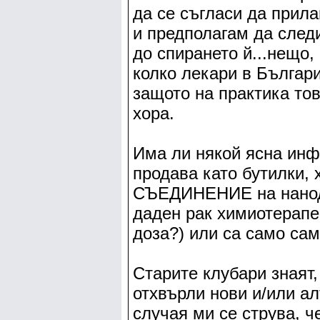
да се съгласи да прил
и предполагам да след
до спирането й...нещо,
колко лекари в Българи
защото на практика тов
хора.
Има ли някой ясна инф
продава като бутилки, 
СЪЕДИНЕНИЕ на наноди
даден рак химиотерапе
доза?) или са само са
Старите клубари знаят,
отхвърли нови и/или ал
случая ми се струва, ч