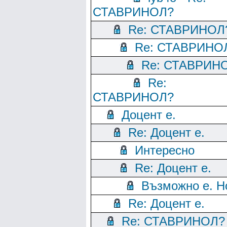
СТАВРИНОЛ?
Re: СТАВРИНОЛ
Re: СТАВРИНО
Re: СТАВРИН
Re:
СТАВРИНОЛ?
Доцент е.
Re: Доцент е.
Интересно
Re: Доцент е.
Възможно е. Н
Re: Доцент е.
Re: СТАВРИНОЛ?