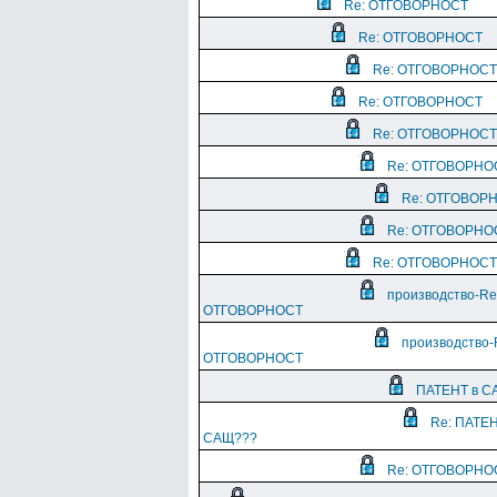
Re: ОТГОВОРНОСТ
Re: ОТГОВОРНОСТ
Re: ОТГОВОРНОСТ
Re: ОТГОВОРНОСТ
Re: ОТГОВОРНОСТ
Re: ОТГОВОРНО
Re: ОТГОВОР
Re: ОТГОВОРНО
Re: ОТГОВОРНОСТ
производство-Re
ОТГОВОРНОСТ
производство-
ОТГОВОРНОСТ
ПАТЕНТ в С
Re: ПАТЕН
САЩ???
Re: ОТГОВОРНО