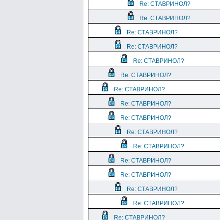
Re: СТАВРИНОЛ?
Re: СТАВРИНОЛ?
Re: СТАВРИНОЛ?
Re: СТАВРИНОЛ?
Re: СТАВРИНОЛ?
Re: СТАВРИНОЛ?
Re: СТАВРИНОЛ?
Re: СТАВРИНОЛ?
Re: СТАВРИНОЛ?
Re: СТАВРИНОЛ?
Re: СТАВРИНОЛ?
Re: СТАВРИНОЛ?
Re: СТАВРИНОЛ?
Re: СТАВРИНОЛ?
Re: СТАВРИНОЛ?
Re: СТАВРИНОЛ?