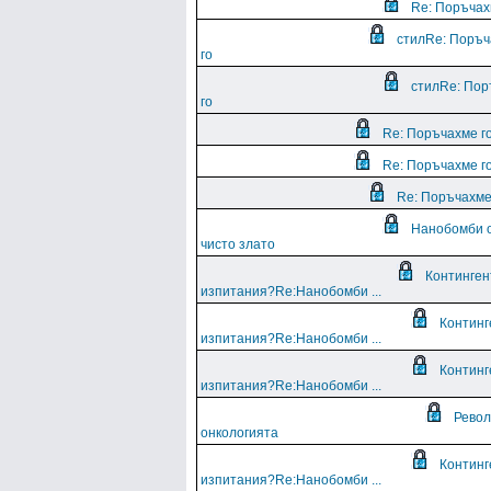
Re: Поръчах
стилRe: Поръ
го
стилRe: По
го
Re: Поръчахме г
Re: Поръчахме г
Re: Поръчахме
Нанобомби 
чисто злато
Континген
изпитания?Re:Нанобомби ...
Континг
изпитания?Re:Нанобомби ...
Континг
изпитания?Re:Нанобомби ...
Револ
онкологията
Континг
изпитания?Re:Нанобомби ...