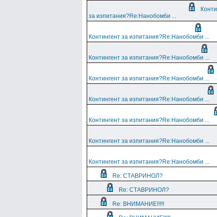
Конти
за изпитания?Re:Нанобомби ...
Контингент за изпитания?Re:Нанобомби ...
Контингент за изпитания?Re:Нанобомби ...
Контингент за изпитания?Re:Нанобомби ...
Контингент за изпитания?Re:Нанобомби ...
Контингент за изпитания?Re:Нанобомби ...
Контингент за изпитания?Re:Нанобомби ...
Контингент за изпитания?Re:Нанобомби ...
Re: СТАВРИНОЛ?
Re: СТАВРИНОЛ?
Re: ВНИМАНИЕ!!!!!