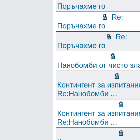
Поръчахме го
Re:
Поръчахме го
Re:
Поръчахме го
Нанобомби от чисто зл
Контингент за изпитани
Re:Нанобомби ...
Контингент за изпитани
Re:Нанобомби ...