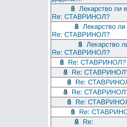
Лекарство ли 
Re: СТАВРИНОЛ?
Лекарство ли
Re: СТАВРИНОЛ?
Лекарство л
Re: СТАВРИНОЛ?
Re: СТАВРИНОЛ?
Re: СТАВРИНОЛ
Re: СТАВРИНО
Re: СТАВРИНОЛ
Re: СТАВРИНО
Re: СТАВРИН
Re: