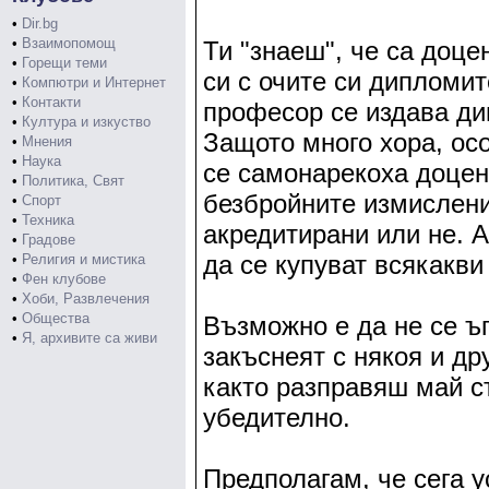
•
Dir.bg
•
Взаимопомощ
Ти "знаеш", че са доце
•
Горещи теми
си с очите си дипломит
•
Компютри и Интернет
•
Контакти
професор се издава ди
•
Култура и изкуство
Защото много хора, осо
•
Мнения
•
Наука
се самонарекоха доцен
•
Политика, Свят
безбройните измислени
•
Спорт
•
Техника
акредитирани или не. А
•
Градове
да се купуват всякакви
•
Религия и мистика
•
Фен клубове
•
Хоби, Развлечения
•
Общества
Възможно е да не се ъ
•
Я, архивите са живи
закъснеят с някоя и др
както разправяш май ст
убедително.
Предполагам, че сега 