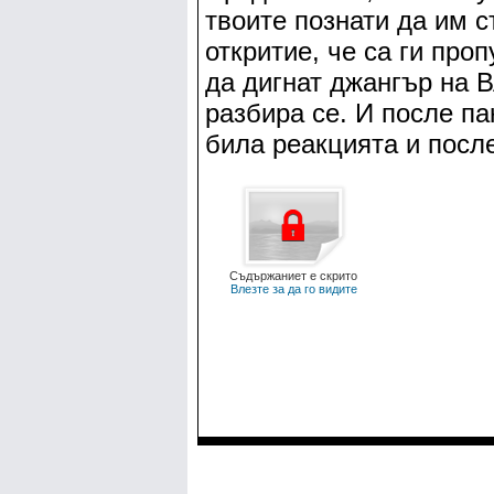
твоите познати да им
откритие, че са ги про
да дигнат джангър на В
разбира се. И после п
била реакцията и посл
Съдържаниет е скрито
Влезте за да го видите