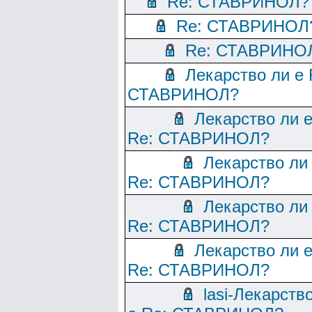
Re: СТАВРИНОЛ?
Re: СТАВРИНОЛ
Re: СТАВРИНО
Лекарство ли е 
СТАВРИНОЛ?
Лекарство ли 
Re: СТАВРИНОЛ?
Лекарство ли
Re: СТАВРИНОЛ?
Лекарство ли
Re: СТАВРИНОЛ?
Лекарство ли 
Re: СТАВРИНОЛ?
lasi-Лекарств