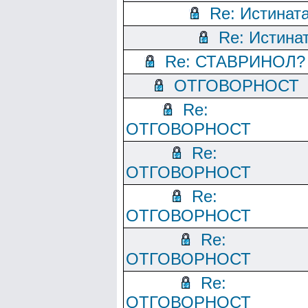
Re: Истинат
Re: Истина
Re: СТАВРИНОЛ?
ОТГОВОРНОСТ
Re:
ОТГОВОРНОСТ
Re:
ОТГОВОРНОСТ
Re:
ОТГОВОРНОСТ
Re:
ОТГОВОРНОСТ
Re:
ОТГОВОРНОСТ