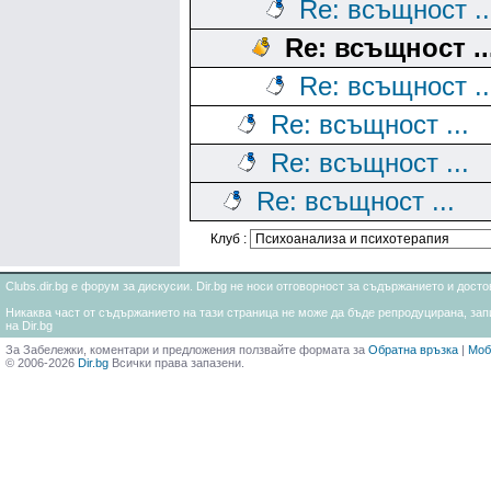
Re: всъщност ..
Re: всъщност ..
Re: всъщност ..
Re: всъщност ...
Re: всъщност ...
Re: всъщност ...
Клуб :
Clubs.dir.bg е форум за дискусии. Dir.bg не носи отговорност за съдържанието и дос
Никаква част от съдържанието на тази страница не може да бъде репродуцирана, запи
на Dir.bg
За Забележки, коментари и предложения ползвайте формата за
Обратна връзка
|
Моб
© 2006-2026
Dir.bg
Всички права запазени.