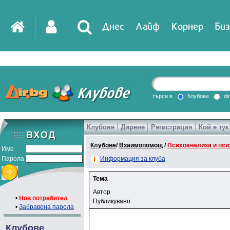
Днес
Лайф
Корнер
Биз
IT
DirTV
Impressio
търси в
Клубове
di
Клубове
Дирене
Регистрация
Кой е тук
Games
Клубове
/
Взаимопомощ
/
Психоанализа и пси
Име
Парола
Информация за клуба
Тема
Автор
•
Нов потребител
Публикувано
•
Забравена парола
Клубове