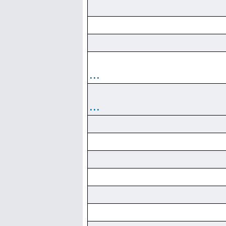
...
...