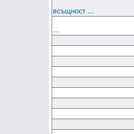
всъщност ...
...