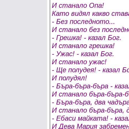
И станало Опа!
Като видял какво става
- Без последното...
И станало без последн
- Грешка! - казал Бог.
И станало грешка!
- Ужас! - казал Бог.
И станало ужас!
- Ще полудея! - казал Б
И полудял!
- Бъра-бъра-бъра - каза
И станало бъра-бъра-б
- Бъра-бъра, два чадъра
И станало бъра-бъра, 
- Ебаси майката! - каза
И Дева Мария забремен