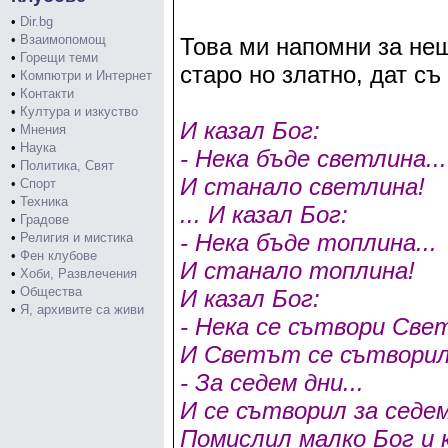
•
Dir.bg
•
Взаимопомощ
Това ми напомни за нещ
•
Горещи теми
старо но златно, дат съ 
•
Компютри и Интернет
•
Контакти
•
Култура и изкуство
И казал Бог:
•
Мнения
•
Наука
- Нека бъде светлина...
•
Политика, Свят
И станало светлина!
•
Спорт
•
Техника
... И казал Бог:
•
Градове
- Нека бъде топлина...
•
Религия и мистика
•
Фен клубове
И станало топлина!
•
Хоби, Развлечения
•
Общества
И казал Бог:
•
Я, архивите са живи
- Нека се сътвори Све
И Светът се сътворил
- За седем дни...
И се сътворил за седем
Помислил малко Бог и 