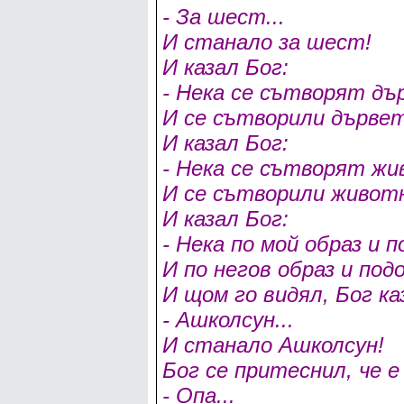
- За шест...
И станало за шест!
И казал Бог:
- Нека се сътворят дър
И се сътворили дървет
И казал Бог:
- Нека се сътворят жи
И се сътворили живот
И казал Бог:
- Нека по мой образ и п
И по негов образ и под
И щом го видял, Бог ка
- Ашколсун...
И станало Ашколсун!
Бог се притеснил, че е
- Опа...