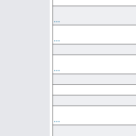
...
...
...
...