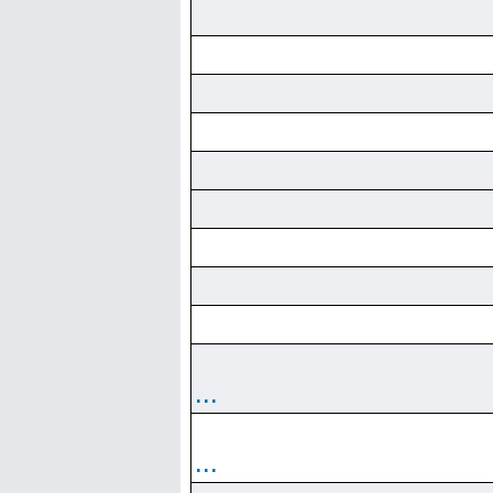
...
...