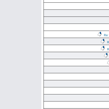
Re:
R
R