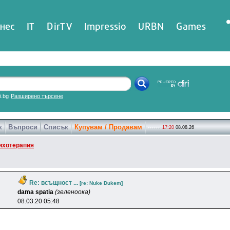
нес
IT
DirTV
Impressio
URBN
Games
ri.bg
Разширено търсене
к
Въпроси
Списък
Купувам / Продавам
17:20
08.08.26
ихотерапия
Re: всъщност ...
[re: Nuke Dukem]
dama spatia
(зеленоока)
08.03.20 05:48