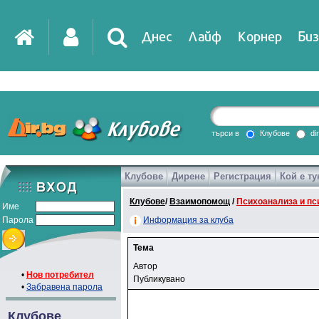
Днес
Лайф
Корнер
Биз
търси в
Клубове
di
Клубове
Дирене
Регистрация
Кой е ту
Клубове
/
Взаимопомощ
/
Психоанализа и пс
Име
Парола
Информация за клуба
Тема
Автор
•
Нов потребител
Публикувано
•
Забравена парола
Клубове