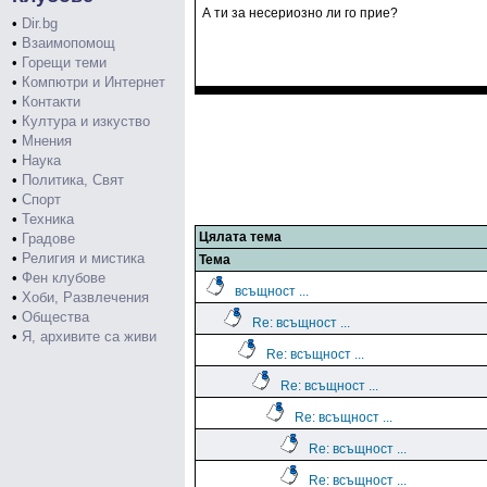
А ти за несериозно ли го прие?
•
Dir.bg
•
Взаимопомощ
•
Горещи теми
•
Компютри и Интернет
•
Контакти
•
Култура и изкуство
•
Мнения
•
Наука
•
Политика, Свят
•
Спорт
•
Техника
Цялата тема
•
Градове
•
Религия и мистика
Тема
•
Фен клубове
всъщност ...
•
Хоби, Развлечения
•
Общества
Re: всъщност ...
•
Я, архивите са живи
Re: всъщност ...
Re: всъщност ...
Re: всъщност ...
Re: всъщност ...
Re: всъщност ...