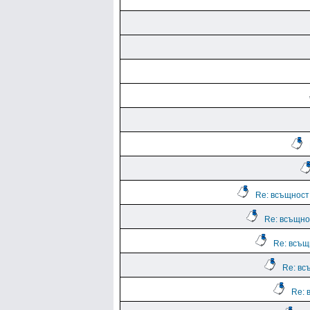
Re: всъщност .
Re: всъщнос
Re: всъщн
Re: всъ
Re: 