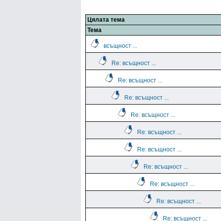
Цялата тема
Тема
всъщност ...
Re: всъщност ...
Re: всъщност ...
Re: всъщност ...
Re: всъщност ...
Re: всъщност ...
Re: всъщност ...
Re: всъщност ...
Re: всъщност ...
Re: всъщност ...
Re: всъщност ...