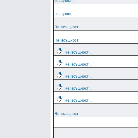
всъщност ...
всъщност ...
Re: всъщност ...
Re: всъщност ...
Re: всъщност ...
Re: всъщност ...
Re: всъщност ...
Re: всъщност ...
Re: всъщност ...
Re: всъщност ...