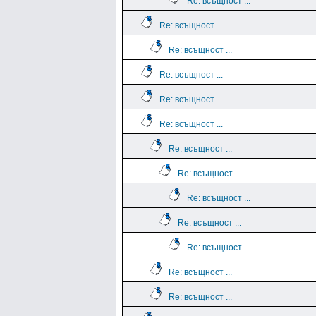
Re: всъщност ...
Re: всъщност ...
Re: всъщност ...
Re: всъщност ...
Re: всъщност ...
Re: всъщност ...
Re: всъщност ...
Re: всъщност ...
Re: всъщност ...
Re: всъщност ...
Re: всъщност ...
Re: всъщност ...
Re: всъщност ...