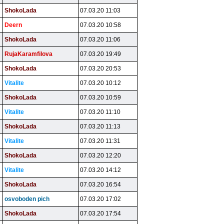
ShokoLada
07.03.20 11:03
Deern
07.03.20 10:58
ShokoLada
07.03.20 11:06
RujaKaramfilova
07.03.20 19:49
ShokoLada
07.03.20 20:53
Vitalite
07.03.20 10:12
ShokoLada
07.03.20 10:59
Vitalite
07.03.20 11:10
ShokoLada
07.03.20 11:13
Vitalite
07.03.20 11:31
ShokoLada
07.03.20 12:20
Vitalite
07.03.20 14:12
ShokoLada
07.03.20 16:54
osvoboden pich
07.03.20 17:02
ShokoLada
07.03.20 17:54