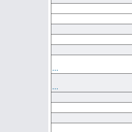
...
...