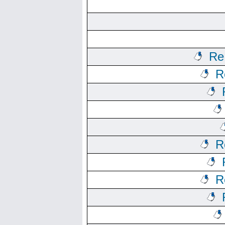
Re
R
R
R