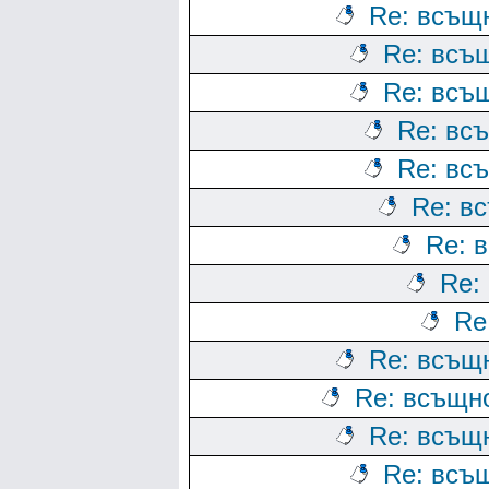
Re: всъщн
Re: всъщ
Re: всъщ
Re: всъ
Re: всъ
Re: вс
Re: в
Re:
Re
Re: всъщн
Re: всъщно
Re: всъщн
Re: всъщ