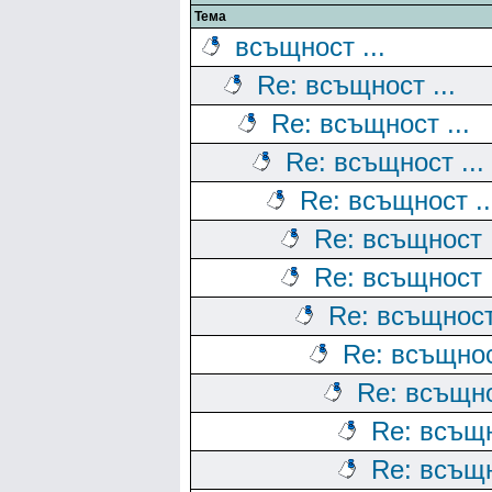
Тема
всъщност ...
Re: всъщност ...
Re: всъщност ...
Re: всъщност ...
Re: всъщност ..
Re: всъщност .
Re: всъщност .
Re: всъщност 
Re: всъщност
Re: всъщно
Re: всъщн
Re: всъщн