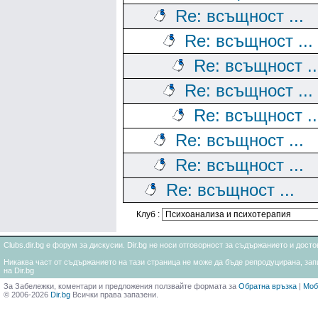
Re: всъщност ...
Re: всъщност ...
Re: всъщност ..
Re: всъщност ...
Re: всъщност ..
Re: всъщност ...
Re: всъщност ...
Re: всъщност ...
Клуб :
Clubs.dir.bg е форум за дискусии. Dir.bg не носи отговорност за съдържанието и дос
Никаква част от съдържанието на тази страница не може да бъде репродуцирана, запи
на Dir.bg
За Забележки, коментари и предложения ползвайте формата за
Обратна връзка
|
Моб
© 2006-2026
Dir.bg
Всички права запазени.