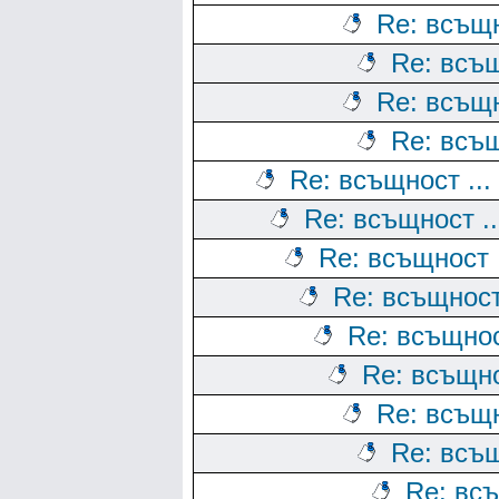
Re: всъщн
Re: всъщ
Re: всъщн
Re: всъщ
Re: всъщност ...
Re: всъщност ..
Re: всъщност .
Re: всъщност 
Re: всъщност
Re: всъщно
Re: всъщн
Re: всъщ
Re: всъ