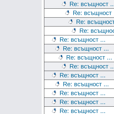
Re: всъщност ..
Re: всъщност .
Re: всъщност 
Re: всъщност
Re: всъщност ...
Re: всъщност ...
Re: всъщност ...
Re: всъщност ..
Re: всъщност ...
Re: всъщност ...
Re: всъщност ...
Re: всъщност ...
Re: всъщност ...