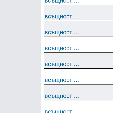
всъщност ...
всъщност ...
всъщност ...
всъщност ...
всъщност ...
всъщност ...
всъщност ...
всъщност ...