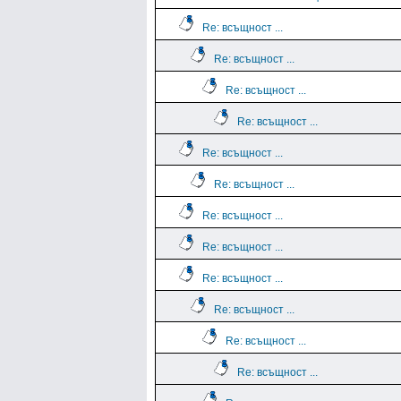
Re: всъщност ...
Re: всъщност ...
Re: всъщност ...
Re: всъщност ...
Re: всъщност ...
Re: всъщност ...
Re: всъщност ...
Re: всъщност ...
Re: всъщност ...
Re: всъщност ...
Re: всъщност ...
Re: всъщност ...