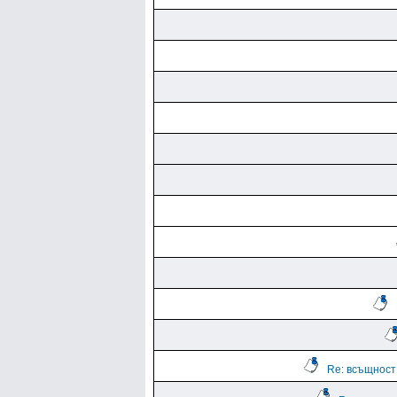
Re: всъщност .