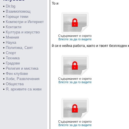
То и
•
Dir.bg
•
Взаимопомощ
•
Горещи теми
•
Компютри и Интернет
•
Контакти
•
Култура и изкуство
Съдържаниет е скрито
•
Мнения
Влезте за да го видите
•
Наука
й си е нейна работа, както и твоят безплоден
•
Политика, Свят
•
Спорт
•
Техника
•
Градове
•
Религия и мистика
•
Фен клубове
•
Хоби, Развлечения
Съдържаниет е скрито
Влезте за да го видите
•
Общества
•
Я, архивите са живи
Съдържаниет е скрито
Влезте за да го видите