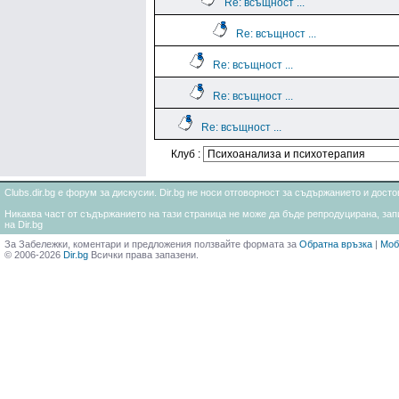
Re: всъщност ...
Re: всъщност ...
Re: всъщност ...
Re: всъщност ...
Re: всъщност ...
Клуб :
Clubs.dir.bg е форум за дискусии. Dir.bg не носи отговорност за съдържанието и дос
Никаква част от съдържанието на тази страница не може да бъде репродуцирана, запи
на Dir.bg
За Забележки, коментари и предложения ползвайте формата за
Обратна връзка
|
Моб
© 2006-2026
Dir.bg
Всички права запазени.