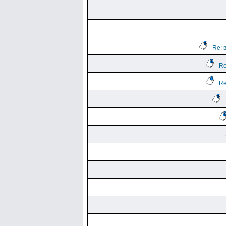
Re: 
Re
Re