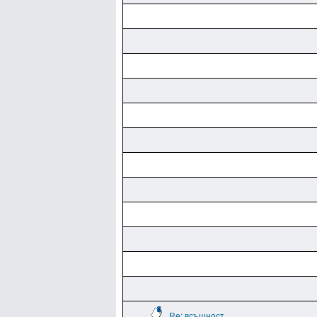
Re: всъщност ...