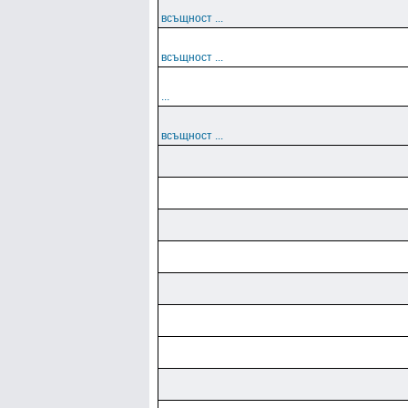
всъщност ...
всъщност ...
...
всъщност ...