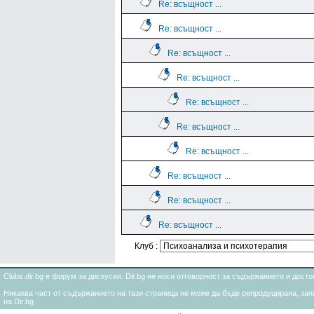
Re: всъщност ...
Re: всъщност ...
Re: всъщност ...
Re: всъщност ...
Re: всъщност ...
Re: всъщност ...
Re: всъщност ...
Re: всъщност ...
Re: всъщност ...
Re: всъщност ...
Клуб :
Clubs.dir.bg е форум за дискусии. Dir.bg не носи отговорност за съдържанието и дос
Никаква част от съдържанието на тази страница не може да бъде репродуцирана, запи
на Dir.bg