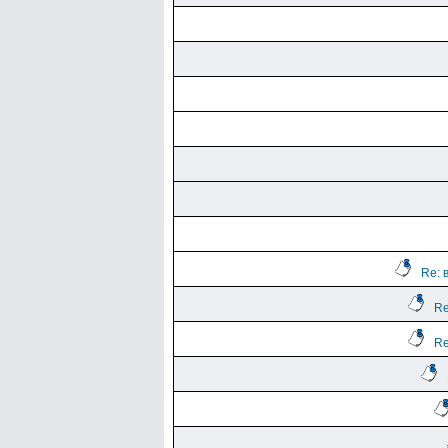
Re: 
Re
Re