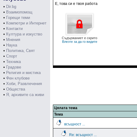
E, това си е твоя работа
•
Dir.bg
•
Взаимопомощ
•
Горещи теми
•
Компютри и Интернет
•
Контакти
•
Култура и изкуство
Съдържаниет е скрито
•
Мнения
Влезте за да го видите
•
Наука
•
Политика, Свят
•
Спорт
•
Техника
•
Градове
•
Религия и мистика
•
Фен клубове
•
Хоби, Развлечения
•
Общества
•
Я, архивите са живи
Цялата тема
Тема
всъщност ...
Re: всъщност ...