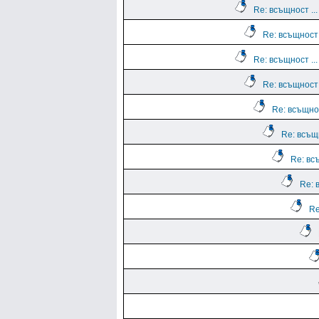
Re: всъщност ...
Re: всъщност .
Re: всъщност ...
Re: всъщност .
Re: всъщнос
Re: всъщн
Re: всъ
Re: 
Re