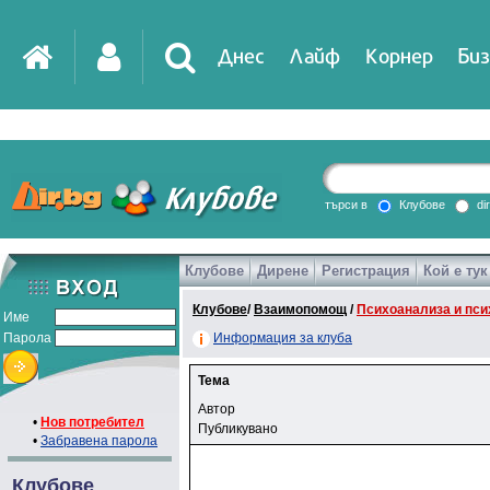
Днес
Лайф
Корнер
Биз
IT
DirTV
Impressio
търси в
Клубове
di
Клубове
Дирене
Регистрация
Кой е тук
Games
Клубове
/
Взаимопомощ
/
Психоанализа и пси
Име
Парола
Информация за клуба
Тема
Автор
•
Нов потребител
Публикувано
•
Забравена парола
Клубове