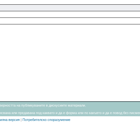
товерността на публикуваните в дискусиите материали.
свана или предавана под каквато и да е форма или по какъвто и да е повод без писмен
илна версия
|
Потребителско споразумение