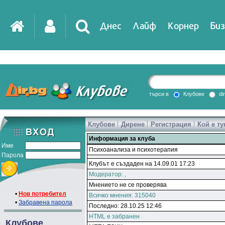
Днес
Лайф
Корнер
Биз
търси в
Клубове
di
Клубове
Дирене
Регистрация
Кой е ту
Информация за клуба
Име
Психоанализа и психотерапия
Парола
Клубът е създаден на 14.09.01 17:23
Модератор:
,
Мнението не се проверява
•
Нов потребител
Всичко мнения: 315040
•
Забравена парола
Последно: 28.10.25 12:46
HTML е забранен
Клубове