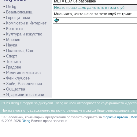
МЕТА ЕЗИК е разрешен
•
Dir.bg
Имате право само да четете в този клуб.
•
Взаимопомощ
Мненията, които не са за този клуб се трият.
•
Горещи теми
•
Компютри и Интернет
•
Контакти
•
Култура и изкуство
•
Мнения
•
Наука
•
Политика, Свят
•
Спорт
•
Техника
•
Градове
•
Религия и мистика
•
Фен клубове
•
Хоби, Развлечения
•
Общества
•
Я, архивите са живи
Clubs.dir.bg е форум за дискусии. Dir.bg не носи отговорност за съдържанието и дос
Никаква част от съдържанието на тази страница не може да бъде репродуцирана, запи
За Забележки, коментари и предложения ползвайте формата за
Обратна връзка
|
Моб
© 2006-2026
Dir.bg
Всички права запазени.