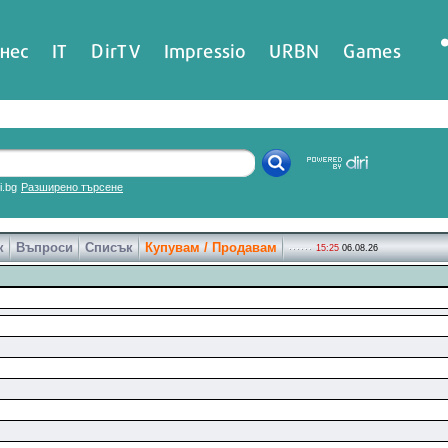
нес
IT
DirTV
Impressio
URBN
Games
ri.bg
Разширено търсене
к
Въпроси
Списък
Купувам / Продавам
15:25
06.08.26