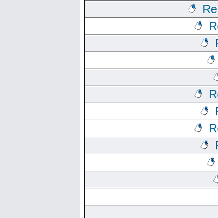
Re
R
R
R