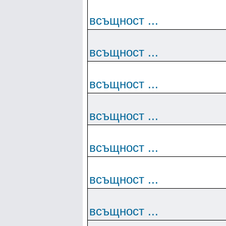
всъщност ...
всъщност ...
всъщност ...
всъщност ...
всъщност ...
всъщност ...
всъщност ...