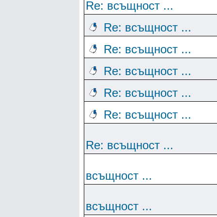
Re: всъщност ...
Re: всъщност ...
Re: всъщност ...
Re: всъщност ...
Re: всъщност ...
Re: всъщност ...
Re: всъщност ...
всъщност ...
всъщност ...