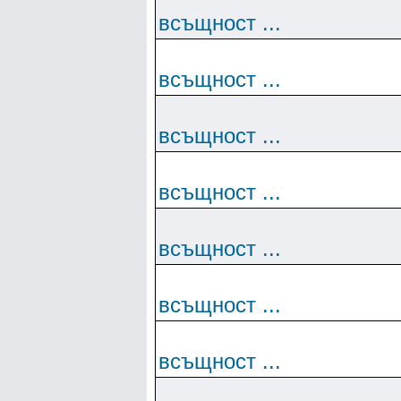
всъщност ...
всъщност ...
всъщност ...
всъщност ...
всъщност ...
всъщност ...
всъщност ...