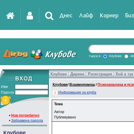
Днес
Лайф
Корнер
Биз
IT
DirTV
Impressio
търси в
Клубове
di
Клубове
Дирене
Регистрация
Кой е тук
Games
Клубове
/
Взаимопомощ
/
Психоанализа и пси
Име
Парола
Информация за клуба
Тема
Автор
•
Нов потребител
Публикувано
•
Забравена парола
Клубове