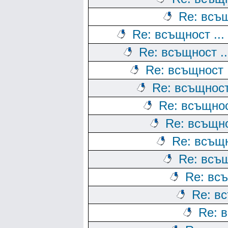
Re: всъщ
Re: всъщност ...
Re: всъщност ..
Re: всъщност .
Re: всъщност 
Re: всъщност
Re: всъщно
Re: всъщн
Re: всъщ
Re: всъ
Re: вс
Re: в