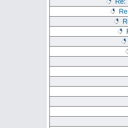
Re:
Re
R