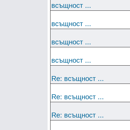
всъщност ...
всъщност ...
всъщност ...
всъщност ...
Re: всъщност ...
Re: всъщност ...
Re: всъщност ...