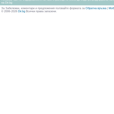
на Dir.bg
За Забележки, коментари и предложения ползвайте формата за
Обратна връзка
|
Моб
© 2006-2026
Dir.bg
Всички права запазени.