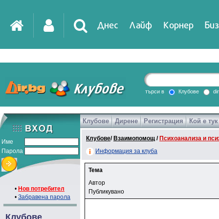
Днес
Лайф
Корнер
Биз
IT
DirTV
Impressio
търси в
Клубове
di
Клубове
Дирене
Регистрация
Кой е тук
Games
Клубове
/
Взаимопомощ
/
Психоанализа и пси
Име
Парола
Информация за клуба
Тема
Автор
•
Нов потребител
Публикувано
•
Забравена парола
Клубове