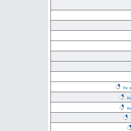
Re: 
Re
Re