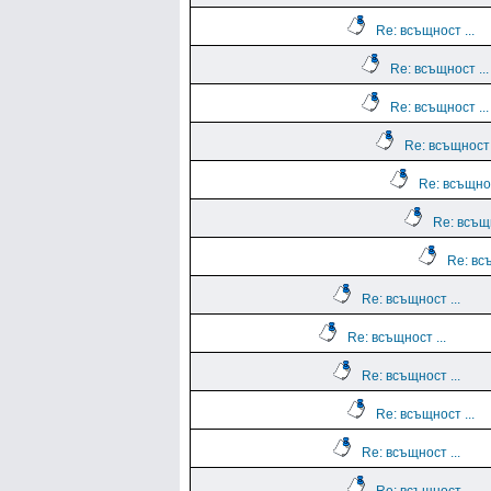
Re: всъщност ...
Re: всъщност ...
Re: всъщност ...
Re: всъщност .
Re: всъщнос
Re: всъщн
Re: всъ
Re: всъщност ...
Re: всъщност ...
Re: всъщност ...
Re: всъщност ...
Re: всъщност ...