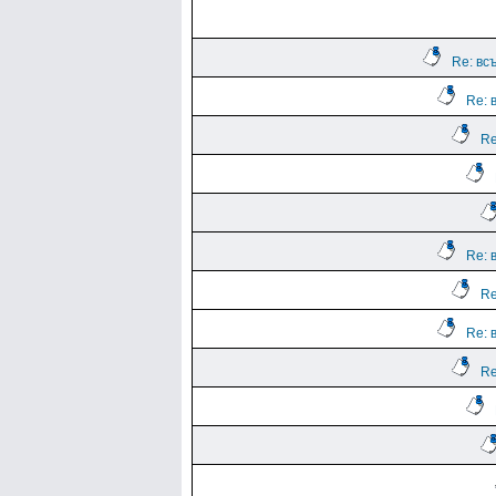
Re: всъ
Re: 
Re
Re: 
Re
Re: 
Re