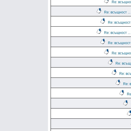
Re: всъщнос
Re: всъщност ...
Re: всъщност .
Re: всъщност ...
Re: всъщност .
Re: всъщнос
Re: всъщн
Re: всъ
Re: 
Re