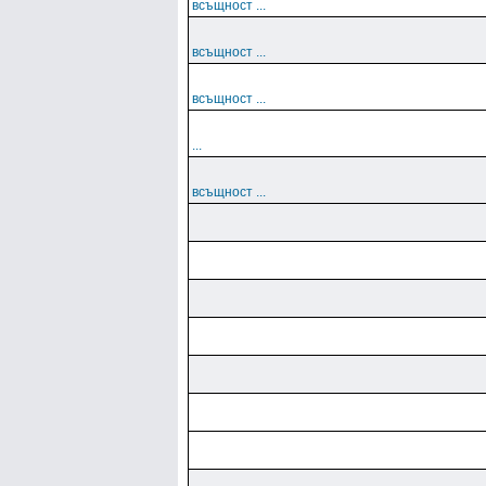
всъщност ...
всъщност ...
всъщност ...
...
всъщност ...