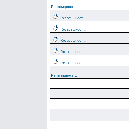
Re: всъщност ...
Re: всъщност ...
Re: всъщност ...
Re: всъщност ...
Re: всъщност ...
Re: всъщност ...
Re: всъщност ...
...