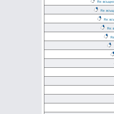
Re: всъщнос
Re: всъщн
Re: всъ
Re: 
Re