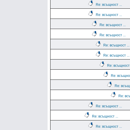
Re: всъщност ...
Re: всъщност ...
Re: всъщност ...
Re: всъщност ...
Re: всъщност ...
Re: всъщност ...
Re: всъщност .
Re: всъщнос
Re: всъщн
Re: всъ
Re: всъщност ...
Re: всъщност ...
Re: всъщност ...