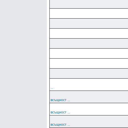
...
всъщност ...
всъщност ...
всъщност ...