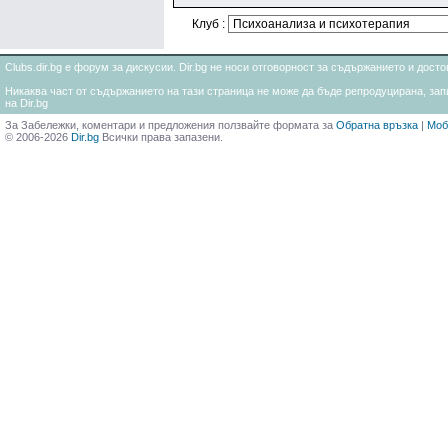
Клуб :
Clubs.dir.bg е форум за дискусии. Dir.bg не носи отговорност за съдържанието и дос
Никаква част от съдържанието на тази страница не може да бъде репродуцирана, запи
на Dir.bg
За Забележки, коментари и предложения ползвайте формата за
Обратна връзка
|
Моб
© 2006-2026
Dir.bg
Всички права запазени.