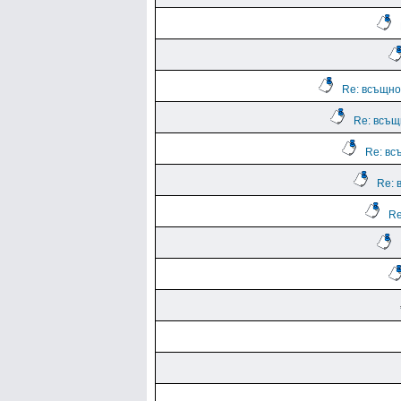
Re: всъщнос
Re: всъщн
Re: всъ
Re: 
Re