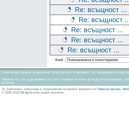
Re: всъщност ...
Re: всъщност ..
Re: всъщност ...
Re: всъщност ...
Re: всъщност ...
Клуб :
Clubs.dir.bg е форум за дискусии. Dir.bg не носи отговорност за съдържанието и дос
Никаква част от съдържанието на тази страница не може да бъде репродуцирана, запи
на Dir.bg
За Забележки, коментари и предложения ползвайте формата за
Обратна връзка
|
Моб
© 2006-2026
Dir.bg
Всички права запазени.