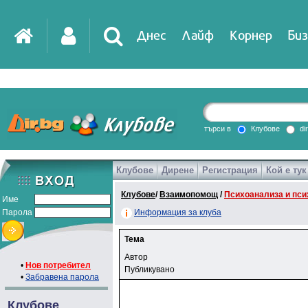
Днес
Лайф
Корнер
Биз
IT
DirTV
Impressio
търси в
Клубове
di
Клубове
Дирене
Регистрация
Кой е тук
Games
Клубове
/
Взаимопомощ
/
Психоанализа и пси
Име
Парола
Информация за клуба
Тема
Автор
•
Нов потребител
Публикувано
•
Забравена парола
Клубове