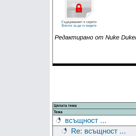
Съдържаниет е скрито
Влезте за да го видите
Редактирано от Nuke Dukem
Цялата тема
Тема
всъщност ...
Re: всъщност ...