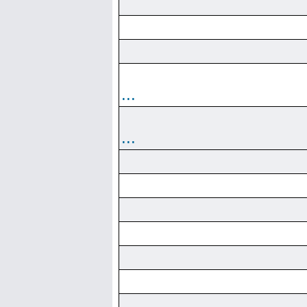
...
...