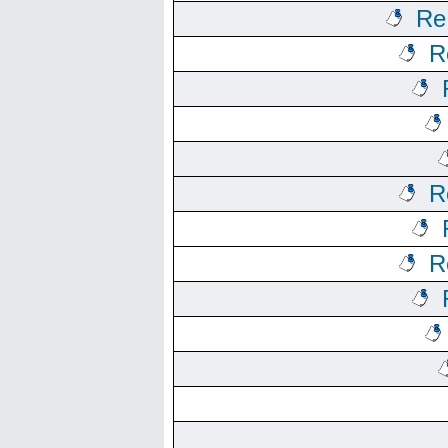
Re
R
R
R