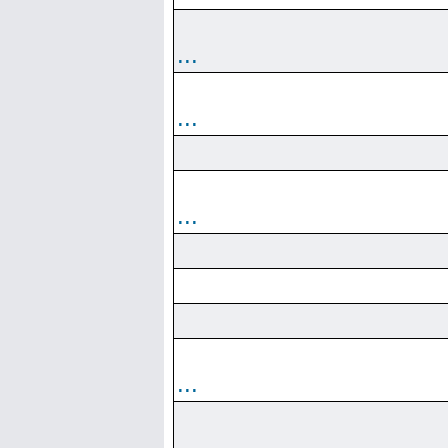
...
...
...
...
...