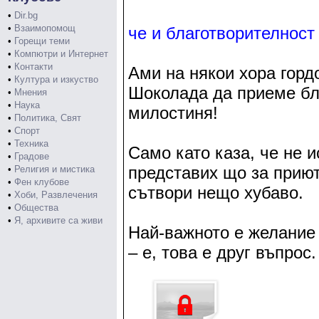
•
Dir.bg
•
Взаимопомощ
че и благотворителност
•
Горещи теми
•
Компютри и Интернет
•
Контакти
Ами на някои хора гордо
•
Култура и изкуство
Шоколада да приеме бла
•
Мнения
•
Наука
милостиня!
•
Политика, Свят
•
Спорт
•
Техника
Само като каза, че не 
•
Градове
представих що за приют
•
Религия и мистика
•
Фен клубове
сътвори нещо хубаво.
•
Хоби, Развлечения
•
Общества
•
Я, архивите са живи
Най-важното е желание д
– е, това е друг въпрос.