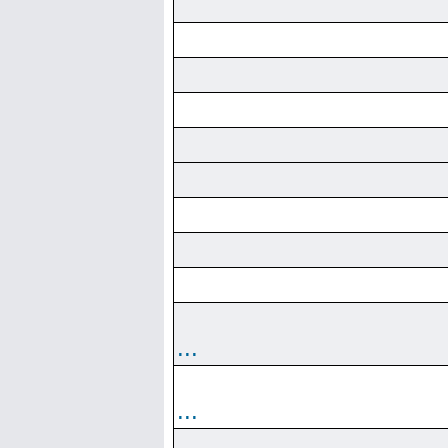
...
...