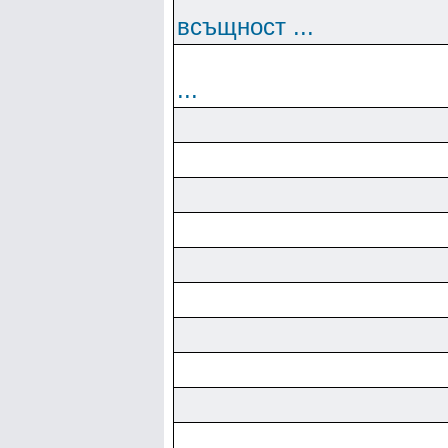
всъщност ...
...