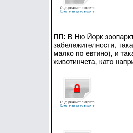
Съдържаниет е скрито
Влезте за да го видите
ПП: В Ню Йорк зоопаркъ
забележителности, така 
малко по-евтино), и так
животинчета, като напр
Съдържаниет е скрито
Влезте за да го видите