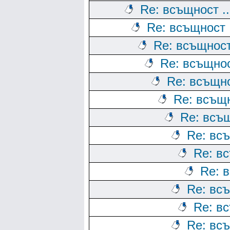
Re: всъщност ..
Re: всъщност .
Re: всъщност 
Re: всъщност
Re: всъщно
Re: всъщн
Re: всъщ
Re: всъ
Re: вс
Re: в
Re: всъ
Re: вс
Re: всъ