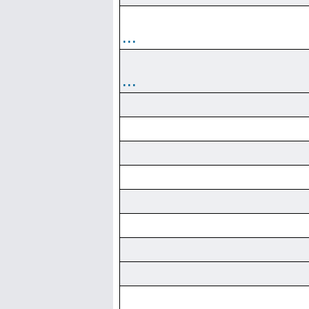
...
...