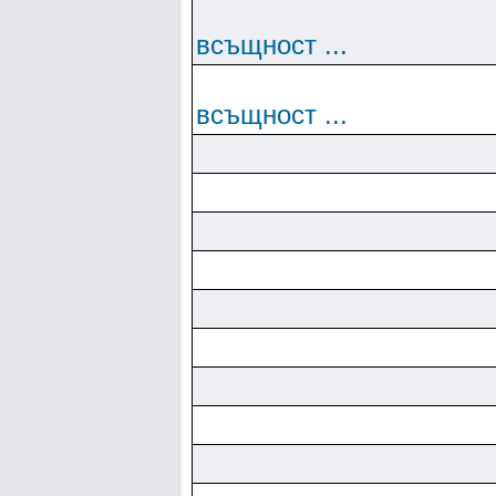
всъщност ...
всъщност ...