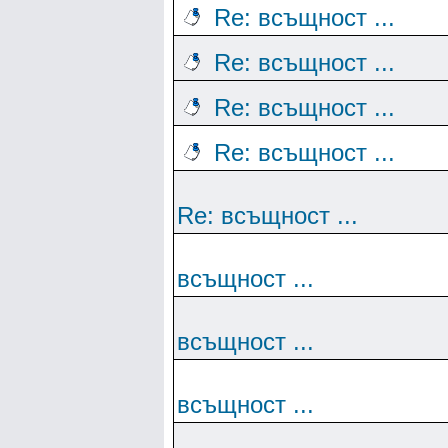
Re: всъщност ...
Re: всъщност ...
Re: всъщност ...
Re: всъщност ...
Re: всъщност ...
всъщност ...
всъщност ...
всъщност ...