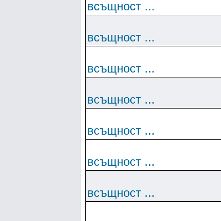
всъщност ...
всъщност ...
всъщност ...
всъщност ...
всъщност ...
всъщност ...
всъщност ...