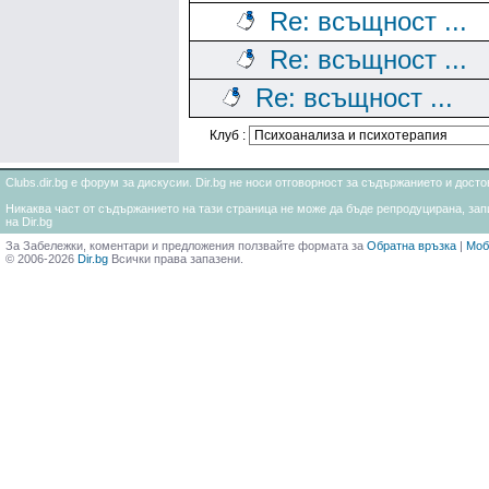
Re: всъщност ...
Re: всъщност ...
Re: всъщност ...
Клуб :
Clubs.dir.bg е форум за дискусии. Dir.bg не носи отговорност за съдържанието и дос
Никаква част от съдържанието на тази страница не може да бъде репродуцирана, запи
на Dir.bg
За Забележки, коментари и предложения ползвайте формата за
Обратна връзка
|
Моб
© 2006-2026
Dir.bg
Всички права запазени.