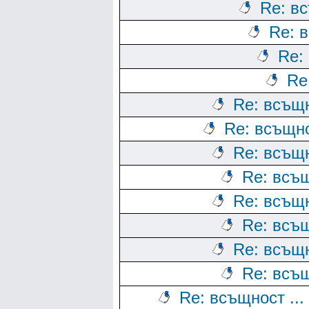
Re: вс
Re: в
Re:
Re
Re: всъщн
Re: всъщно
Re: всъщн
Re: всъщ
Re: всъщн
Re: всъщ
Re: всъщн
Re: всъщ
Re: всъщност ...