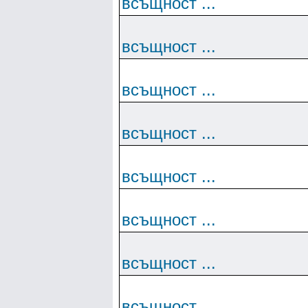
всъщност ...
всъщност ...
всъщност ...
всъщност ...
всъщност ...
всъщност ...
всъщност ...
всъщност ...