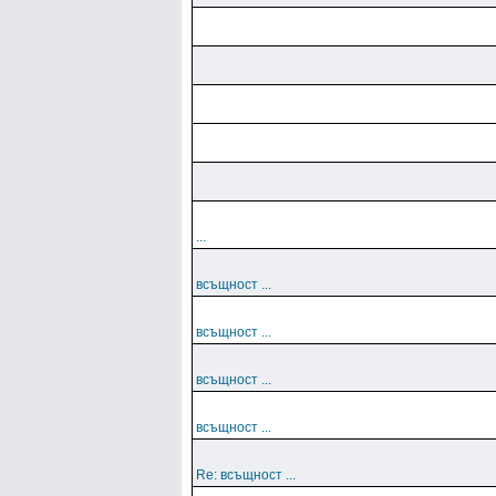
...
всъщност ...
всъщност ...
всъщност ...
всъщност ...
Re: всъщност ...