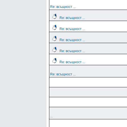
Re: всъщност ...
Re: всъщност ...
Re: всъщност ...
Re: всъщност ...
Re: всъщност ...
Re: всъщност ...
Re: всъщност ...
...