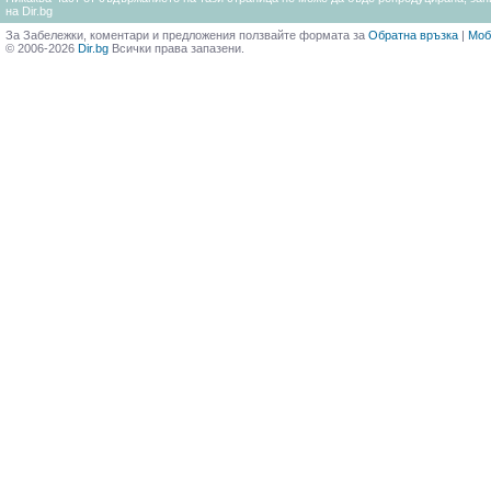
на Dir.bg
За Забележки, коментари и предложения ползвайте формата за
Обратна връзка
|
Моб
© 2006-2026
Dir.bg
Всички права запазени.