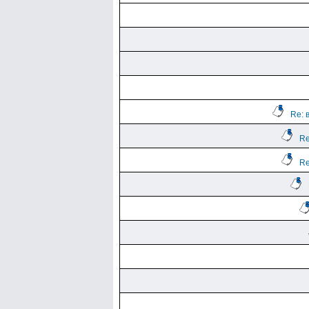
Re: 
Re
Re