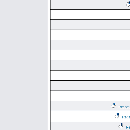
Re: всъ
Re: 
Re