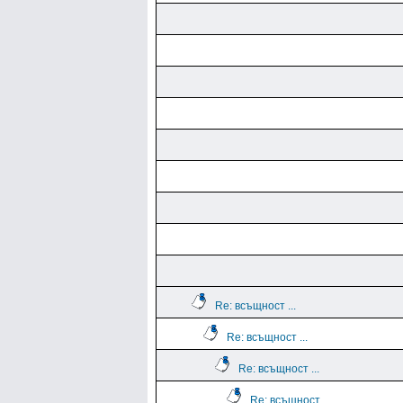
Re: всъщност ...
Re: всъщност ...
Re: всъщност ...
Re: всъщност ...