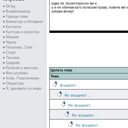
едва ли..безинтересно ми е..
•
Dir.bg
а и не обичам като излизам права, повече ми 
•
Взаимопомощ
хубава вечер!
•
Горещи теми
•
Компютри и Интернет
•
Контакти
•
Култура и изкуство
•
Мнения
•
Наука
•
Политика, Свят
•
Спорт
•
Техника
•
Градове
•
Религия и мистика
Цялата тема
•
Фен клубове
Тема
•
Хоби, Развлечения
•
Общества
всъщност ...
•
Я, архивите са живи
Re: всъщност ...
Re: всъщност ...
Re: всъщност ...
Re: всъщност ...