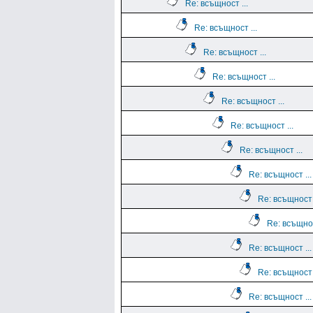
Re: всъщност ...
Re: всъщност ...
Re: всъщност ...
Re: всъщност ...
Re: всъщност ...
Re: всъщност ...
Re: всъщност ...
Re: всъщност ...
Re: всъщност .
Re: всъщнос
Re: всъщност ...
Re: всъщност .
Re: всъщност ...