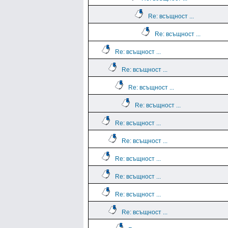
Re: всъщност ...
Re: всъщност ...
Re: всъщност ...
Re: всъщност ...
Re: всъщност ...
Re: всъщност ...
Re: всъщност ...
Re: всъщност ...
Re: всъщност ...
Re: всъщност ...
Re: всъщност ...
Re: всъщност ...