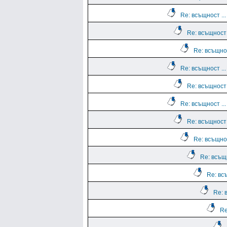
Re: всъщност ...
Re: всъщност .
Re: всъщнос
Re: всъщност ...
Re: всъщност .
Re: всъщност ...
Re: всъщност .
Re: всъщнос
Re: всъщн
Re: всъ
Re: 
Re