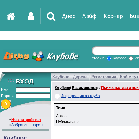
Днес
Лайф
Корнер
Биз
IT
DirTV
Impressio
търси в
Клубове
di
Клубове
Дирене
Регистрация
Кой е тук
Games
Клубове
/
Взаимопомощ
/
Психоанализа и пси
Име
Парола
Информация за клуба
Тема
Автор
•
Нов потребител
Публикувано
•
Забравена парола
Клубове