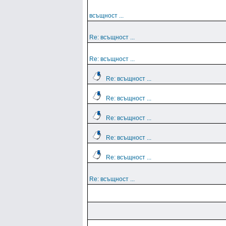
всъщност ...
Re: всъщност ...
Re: всъщност ...
Re: всъщност ...
Re: всъщност ...
Re: всъщност ...
Re: всъщност ...
Re: всъщност ...
Re: всъщност ...