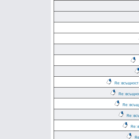
Re: всъщност .
Re: всъщнос
Re: всъщн
Re: всъ
Re: 
Re