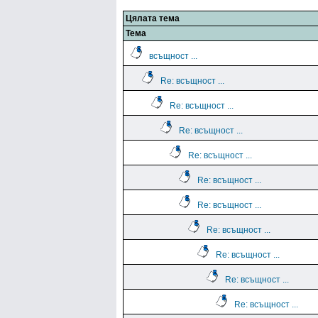
Цялата тема
Тема
всъщност ...
Re: всъщност ...
Re: всъщност ...
Re: всъщност ...
Re: всъщност ...
Re: всъщност ...
Re: всъщност ...
Re: всъщност ...
Re: всъщност ...
Re: всъщност ...
Re: всъщност ...