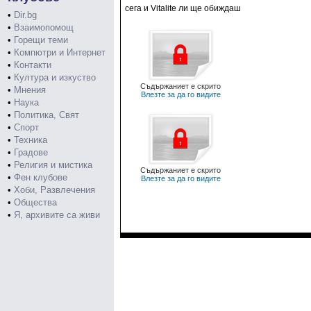
сега и Vitalite ли ще обиждаш
•
Dir.bg
•
Взаимопомощ
•
Горещи теми
•
Компютри и Интернет
•
Контакти
•
Култура и изкуство
Съдържаниет е скрито
•
Мнения
Влезте за да го видите
•
Наука
•
Политика, Свят
•
Спорт
•
Техника
•
Градове
•
Религия и мистика
Съдържаниет е скрито
•
Фен клубове
Влезте за да го видите
•
Хоби, Развлечения
•
Общества
•
Я, архивите са живи