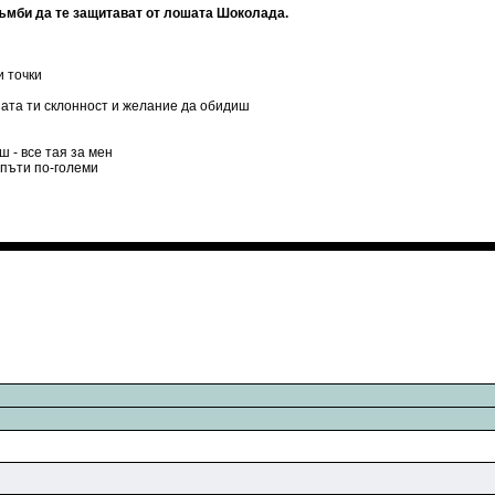
жъмби да те защитават от лошата Шоколада.
и точки
нната ти склонност и желание да обидиш
ш - все тая за мен
 пъти по-големи