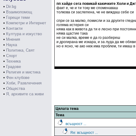
пп хайде сега повикай какичките Холи и Д
•
Dir.bg
факт е, че и ти току ме споменаваш
•
Взаимопомощ
толкова си заслепена, че не виждаш себе си
•
Горещи теми
спри се за малко, помисли и за другите гледн
•
Компютри и Интернет
голяма истерия си
•
Контакти
няма как в живота да ти е лесно при постоя
няма щастие така
•
Култура и изкуство
не си малка, време е да го разбереш
•
Мнения
и дрогирана ме изкара, и за луда да ме обяви
•
Наука
но е ясно, че ако нюк има проблем, ти имаш в
•
Политика, Свят
•
Спорт
•
Техника
•
Градове
•
Религия и мистика
•
Фен клубове
•
Хоби, Развлечения
•
Общества
•
Я, архивите са живи
Цялата тема
Тема
всъщност ...
Re: всъщност ...