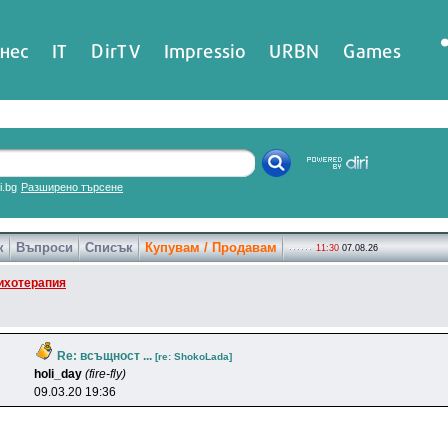
нес
IT
DirTV
Impressio
URBN
Games
ri.bg
Разширено търсене
к
Въпроси
Списък
Купувам / Продавам
11:30
07.08.26
ихотерапия
Re: всъщност ...
[re: ShokoLada]
holi_day
(fire-fly)
09.03.20 19:36