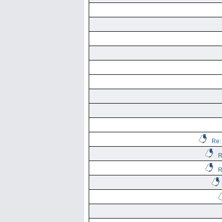
Re:
R
R