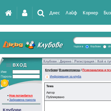
Днес
Лайф
Корнер
Биз
търси в
Клубове
di
Клубове
Дирене
Регистрация
Кой е ту
Клубове
/
Взаимопомощ
/
Психоанализа и пс
Име
Парола
Информация за клуба
Тема
Автор
•
Нов потребител
Публикувано
•
Забравена парола
Клубове