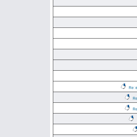
Re: 
Re
Re