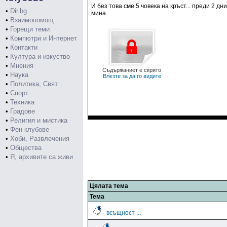
И без това сме 5 човека на кръст... преди 2 
•
Dir.bg
мина.
•
Взаимопомощ
•
Горещи теми
•
Компютри и Интернет
•
Контакти
•
Култура и изкуство
•
Мнения
Съдържаниет е скрито
•
Наука
Влезте за да го видите
•
Политика, Свят
•
Спорт
•
Техника
•
Градове
•
Религия и мистика
•
Фен клубове
•
Хоби, Развлечения
•
Общества
•
Я, архивите са живи
Цялата тема
Тема
всъщност ...