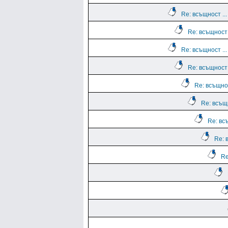
Re: всъщност ...
Re: всъщност .
Re: всъщност ...
Re: всъщност .
Re: всъщнос
Re: всъщн
Re: всъ
Re: 
Re