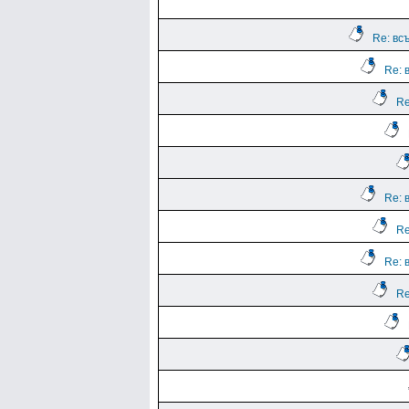
Re: всъ
Re: 
Re
Re: 
Re
Re: 
Re