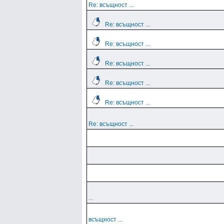
Re: всъщност ...
Re: всъщност ...
Re: всъщност ...
Re: всъщност ...
Re: всъщност ...
Re: всъщност ...
Re: всъщност ...
...
всъщност ...