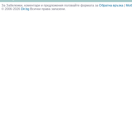
За Забележки, коментари и предложения ползвайте формата за
Обратна връзка
|
Моб
© 2006-2026
Dir.bg
Всички права запазени.