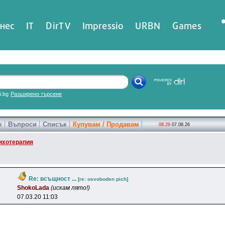
нес
IT
DirTV
Impressio
URBN
Games
ri.bg
Разширено търсене
к
Въпроси
Списък
Купувам / Продавам
08:29
07.08.26
ихотерапия
Re: всъщност ...
[re: osvoboden pich]
ShokoLada
(искам лято!)
07.03.20 11:03