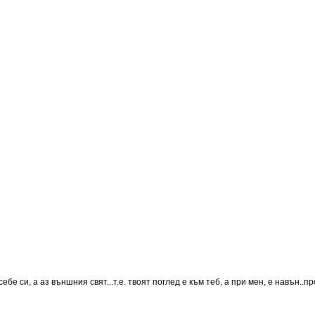
ебе си, а аз външния свят...т.е. твоят поглед е към теб, а при мен, е навън..