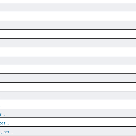
.
.
 ...
ст ...
ност ...