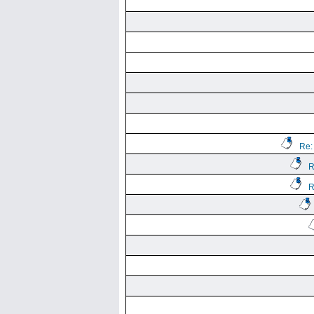
Re:
R
R