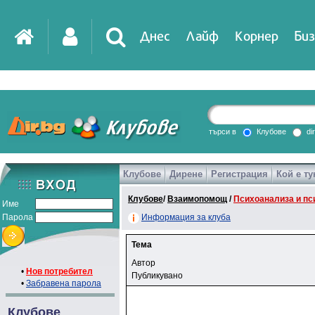
Днес
Лайф
Корнер
Биз
търси в
Клубове
di
Клубове
Дирене
Регистрация
Кой е ту
Клубове
/
Взаимопомощ
/
Психоанализа и пс
Име
Парола
Информация за клуба
Тема
Автор
•
Нов потребител
Публикувано
•
Забравена парола
Клубове