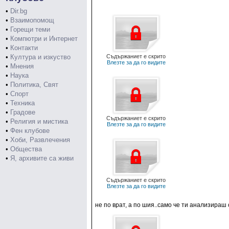
•
Dir.bg
•
Взаимопомощ
•
Горещи теми
•
Компютри и Интернет
•
Контакти
•
Култура и изкуство
Съдържаниет е скрито
Влезте за да го видите
•
Мнения
•
Наука
•
Политика, Свят
•
Спорт
•
Техника
•
Градове
Съдържаниет е скрито
•
Религия и мистика
Влезте за да го видите
•
Фен клубове
•
Хоби, Развлечения
•
Общества
•
Я, архивите са живи
Съдържаниет е скрито
Влезте за да го видите
не по врат, а по шия..само че ти анализираш с