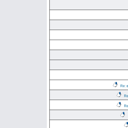
Re: 
Re
Re