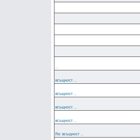
...
всъщност ...
всъщност ...
всъщност ...
всъщност ...
Re: всъщност ...