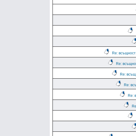
Re: всъщност .
Re: всъщнос
Re: всъщн
Re: всъ
Re: 
Re