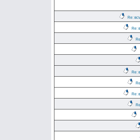
Re: всъ
Re: 
Re
Re: 
Re
Re: 
Re