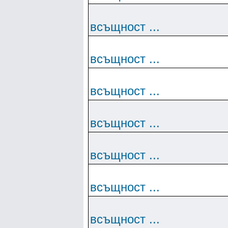
всъщност ...
всъщност ...
всъщност ...
всъщност ...
всъщност ...
всъщност ...
всъщност ...