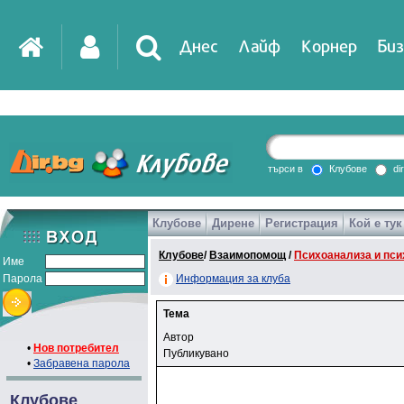
Днес
Лайф
Корнер
Биз
IT
DirTV
Impressio
търси в
Клубове
di
Клубове
Дирене
Регистрация
Кой е тук
Games
Клубове
/
Взаимопомощ
/
Психоанализа и пси
Име
Парола
Информация за клуба
Тема
Автор
•
Нов потребител
Публикувано
•
Забравена парола
Клубове