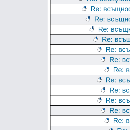
Re: всъщност
Re: всъщно
Re: всъщн
Re: всъщ
Re: всъ
Re: вс
Re: в
Re: всъ
Re: вс
Re: всъ
Re: вс
Re: в