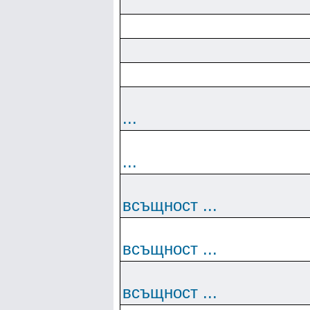
...
...
всъщност ...
всъщност ...
всъщност ...