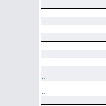
...
...