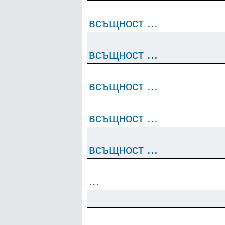
всъщност ...
всъщност ...
всъщност ...
всъщност ...
всъщност ...
...