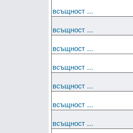
всъщност ...
всъщност ...
всъщност ...
всъщност ...
всъщност ...
всъщност ...
всъщност ...