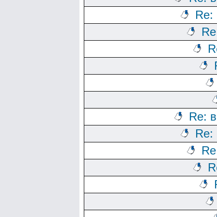
Re:
Re
R
Re: в
Re:
Re
R