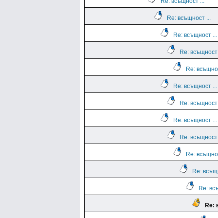
Re: всъщност ...
Re: всъщност ...
Re: всъщност ...
Re: всъщност .
Re: всъщнос
Re: всъщност ...
Re: всъщност .
Re: всъщност ...
Re: всъщност .
Re: всъщнос
Re: всъщн
Re: всъ
Re: 