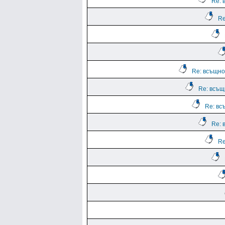
Re: 
Re
Re: всъщнос
Re: всъщн
Re: всъ
Re: 
Re