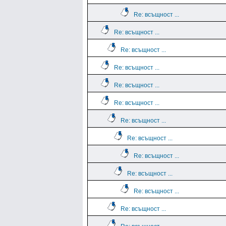
Re: всъщност ...
Re: всъщност ...
Re: всъщност ...
Re: всъщност ...
Re: всъщност ...
Re: всъщност ...
Re: всъщност ...
Re: всъщност ...
Re: всъщност ...
Re: всъщност ...
Re: всъщност ...
Re: всъщност ...