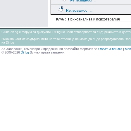
Re: всъщност ...
Re: всъщност ...
Клуб :
Clubs.dir.bg е форум за дискусии. Dir.bg не носи отговорност за съдържанието и дос
Никаква част от съдържанието на тази страница не може да бъде репродуцирана, запи
на Dir.bg
За Забележки, коментари и предложения ползвайте формата за
Обратна връзка
|
Моб
© 2006-2026
Dir.bg
Всички права запазени.