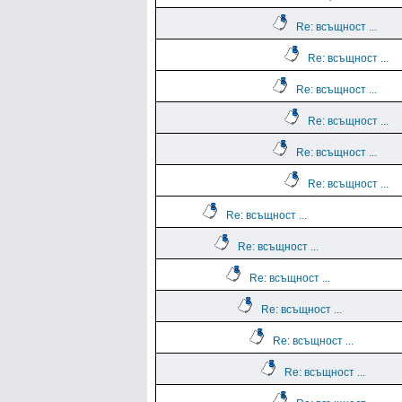
Re: всъщност ...
Re: всъщност ...
Re: всъщност ...
Re: всъщност ...
Re: всъщност ...
Re: всъщност ...
Re: всъщност ...
Re: всъщност ...
Re: всъщност ...
Re: всъщност ...
Re: всъщност ...
Re: всъщност ...