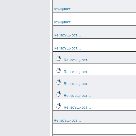
всъщност ...
всъщност ...
Re: всъщност ...
Re: всъщност ...
Re: всъщност ...
Re: всъщност ...
Re: всъщност ...
Re: всъщност ...
Re: всъщност ...
Re: всъщност ...