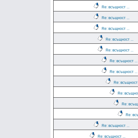
Re: всъщност ...
Re: всъщност ...
Re: всъщност ...
Re: всъщност ...
Re: всъщност ...
Re: всъщност ...
Re: всъщност ...
Re: всъщност .
Re: всъщнос
Re: всъщн
Re: всъ
Re: всъщност ...
Re: всъщност ...