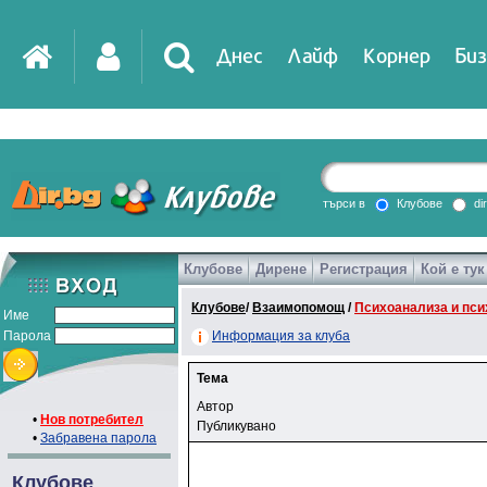
Днес
Лайф
Корнер
Биз
IT
DirTV
Impressio
търси в
Клубове
di
Клубове
Дирене
Регистрация
Кой е тук
Games
Клубове
/
Взаимопомощ
/
Психоанализа и пси
Име
Парола
Информация за клуба
Тема
Автор
•
Нов потребител
Публикувано
•
Забравена парола
Клубове