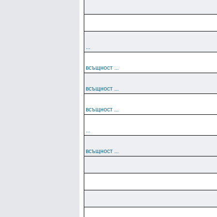
...
всъщност ...
всъщност ...
всъщност ...
...
всъщност ...