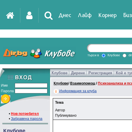
Днес
Лайф
Корнер
Биз
търси в
Клубове
di
Клубове
Дирене
Регистрация
Кой е ту
Клубове
/
Взаимопомощ
/
Психоанализа и пс
Име
Парола
Информация за клуба
Тема
Автор
•
Нов потребител
Публикувано
•
Забравена парола
Клубове