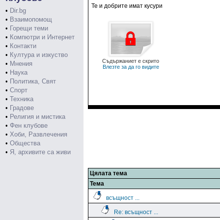
Те и добрите имат кусури
•
Dir.bg
•
Взаимопомощ
•
Горещи теми
•
Компютри и Интернет
•
Контакти
•
Култура и изкуство
Съдържаниет е скрито
•
Мнения
Влезте за да го видите
•
Наука
•
Политика, Свят
•
Спорт
•
Техника
•
Градове
•
Религия и мистика
•
Фен клубове
•
Хоби, Развлечения
•
Общества
•
Я, архивите са живи
Цялата тема
Тема
всъщност ...
Re: всъщност ...