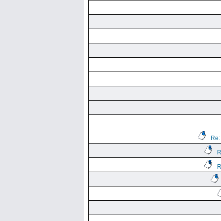
Re:
R
R