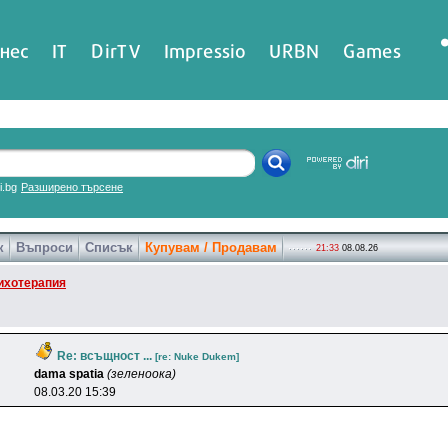
нес
IT
DirTV
Impressio
URBN
Games
ri.bg
Разширено търсене
к
Въпроси
Списък
Купувам / Продавам
21:33
08.08.26
ихотерапия
Re: всъщност ...
[re: Nuke Dukem]
dama spatia
(зеленоока)
08.03.20 15:39