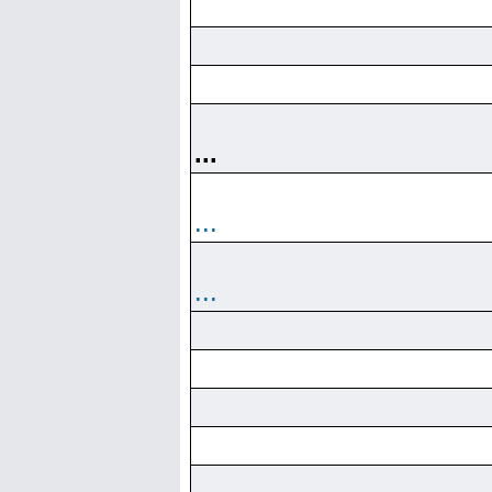
...
...
...