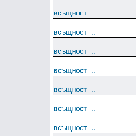
всъщност ...
всъщност ...
всъщност ...
всъщност ...
всъщност ...
всъщност ...
всъщност ...