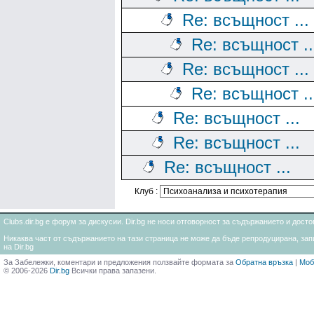
Re: всъщност ...
Re: всъщност ..
Re: всъщност ...
Re: всъщност ..
Re: всъщност ...
Re: всъщност ...
Re: всъщност ...
Клуб :
Clubs.dir.bg е форум за дискусии. Dir.bg не носи отговорност за съдържанието и дос
Никаква част от съдържанието на тази страница не може да бъде репродуцирана, запи
на Dir.bg
За Забележки, коментари и предложения ползвайте формата за
Обратна връзка
|
Моб
© 2006-2026
Dir.bg
Всички права запазени.