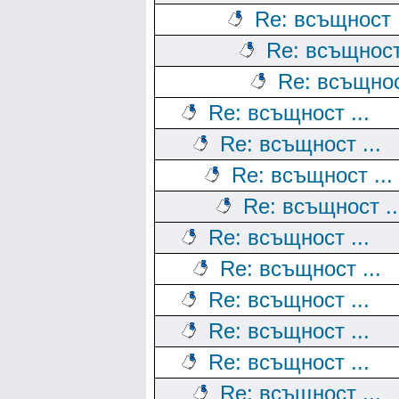
Re: всъщност .
Re: всъщност 
Re: всъщност
Re: всъщност ...
Re: всъщност ...
Re: всъщност ...
Re: всъщност ..
Re: всъщност ...
Re: всъщност ...
Re: всъщност ...
Re: всъщност ...
Re: всъщност ...
Re: всъщност ...