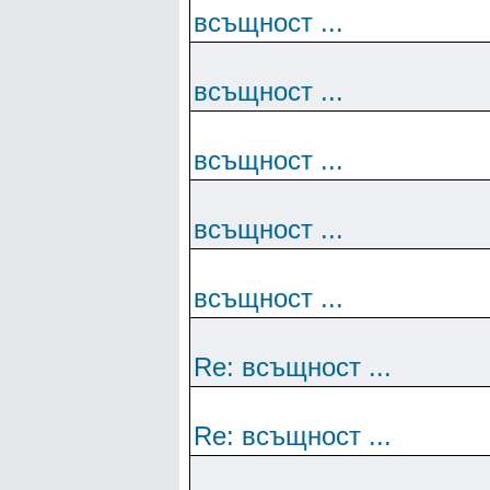
всъщност ...
всъщност ...
всъщност ...
всъщност ...
всъщност ...
Re: всъщност ...
Re: всъщност ...