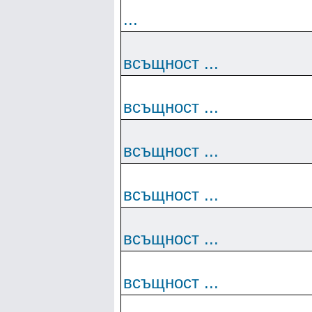
...
всъщност ...
всъщност ...
всъщност ...
всъщност ...
всъщност ...
всъщност ...