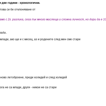
 две години - хронологични.
 това си бе отклоняване от
амо с 2г. разлика, сега пък много мислеща и сложна личност, но дори да е
ада..
лади, ако ще и с месец, аз и родените след мен сме стари
а ново летоброене, преди холидей и след холидей
ога не са млади, други - никои не са стари