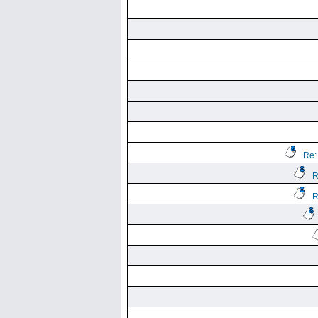
Re:
R
R