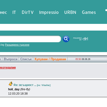
нес
IT
DirTV
Impressio
URBN
Games
ri.bg
Разширено търсене
к
Въпроси
Списък
Купувам / Продавам
05:50
08.08.26
ихотерапия
Re: всъщност ...
[re: Vitalite]
holi_day
(fire-fly)
12.03.20 18:38