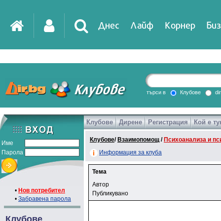
Днес
Лайф
Корнер
Биз
търси в
Клубове
di
Клубове
Дирене
Регистрация
Кой е ту
Клубове
/
Взаимопомощ
/
Психоанализа и пс
Име
Парола
Информация за клуба
Тема
Автор
•
Нов потребител
Публикувано
•
Забравена парола
Клубове