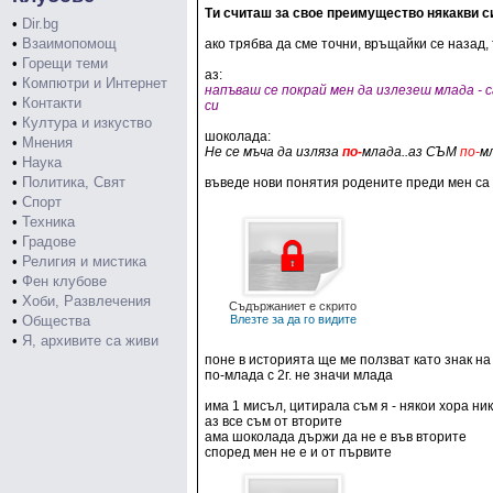
Ти считаш за свое преимущество някакви си
•
Dir.bg
•
Взаимопомощ
ако трябва да сме точни, връщайки се назад,
•
Горещи теми
аз:
•
Компютри и Интернет
напъваш се покрай мен да излезеш млада - с
•
Контакти
си
•
Култура и изкуство
шоколада:
•
Мнения
Не се мъча да изляза
по-
млада..аз СЪМ
по-
мл
•
Наука
•
Политика, Свят
въведе нови понятия родените преди мен са м
•
Спорт
•
Техника
•
Градове
•
Религия и мистика
•
Фен клубове
•
Хоби, Развлечения
Съдържаниет е скрито
•
Общества
Влезте за да го видите
•
Я, архивите са живи
поне в историята ще ме ползват като знак н
по-млада с 2г. не значи млада
има 1 мисъл, цитирала съм я - някои хора ник
аз все съм от вторите
ама шоколада държи да не е във вторите
според мен не е и от първите