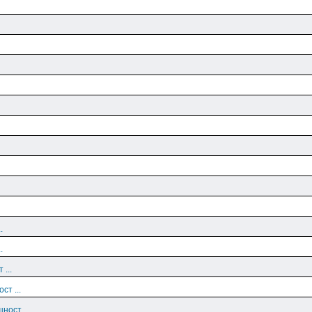
.
.
 ...
ст ...
ност ...