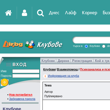
Днес
Лайф
Корнер
Биз
IT
DirTV
Impressio
търси в
Клубове
di
Клубове
Дирене
Регистрация
Кой е тук
Games
Клубове
/
Взаимопомощ
/
Психоанализа и пси
Име
Парола
Информация за клуба
Тема
Автор
•
Нов потребител
Публикувано
•
Забравена парола
Клубове