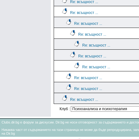
Re: всъщност ...
Re: всъщност ...
Re: всъщност ...
Re: всъщност ...
Re: всъщност ...
Re: всъщност ...
Re: всъщност ...
Re: всъщност ...
Re: всъщност ...
Re: всъщност ...
Клуб :
Clubs.dir.bg е форум за дискусии. Dir.bg не носи отговорност за съдържанието и дос
Никаква част от съдържанието на тази страница не може да бъде репродуцирана, запи
на Dir.bg