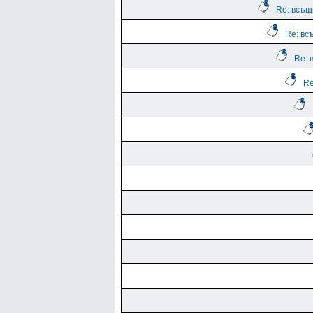
Re: всъщн
Re: всъ
Re: 
Re