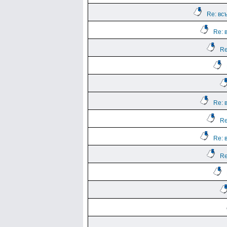
Re: всъ
Re: 
Re
Re: 
Re
Re: 
Re