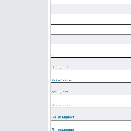
...
всъщност ...
всъщност ...
всъщност ...
всъщност ...
Re: всъщност ...
Re: всъщност ...