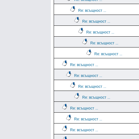
Re: всъщност ...
Re: всъщност ...
Re: всъщност ...
Re: всъщност ...
Re: всъщност ...
Re: всъщност ...
Re: всъщност ...
Re: всъщност ...
Re: всъщност ...
Re: всъщност ...
Re: всъщност ...
Re: всъщност ...