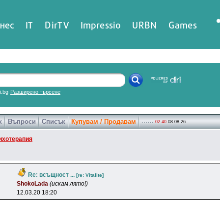
нес
IT
DirTV
Impressio
URBN
Games
ri.bg
Разширено търсене
к
Въпроси
Списък
Купувам / Продавам
02:40
08.08.26
ихотерапия
Re: всъщност ...
[re: Vitalite]
ShokoLada
(искам лято!)
12.03.20 18:20