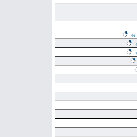
Re:
R
R