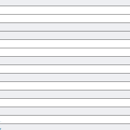
.
 ...