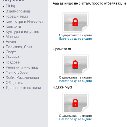
Ааа аз нищо не считам, просто отбелязах, че с
•
Dir.bg
•
Взаимопомощ
•
Горещи теми
•
Компютри и Интернет
•
Контакти
•
Култура и изкуство
Съдържаниет е скрито
•
Мнения
Влезте за да го видите
•
Наука
•
Политика, Свят
Срамота я!..
•
Спорт
•
Техника
•
Градове
•
Религия и мистика
•
Фен клубове
•
Хоби, Развлечения
Съдържаниет е скрито
Влезте за да го видите
•
Общества
и даже гнус!
•
Я, архивите са живи
Съдържаниет е скрито
Влезте за да го видите