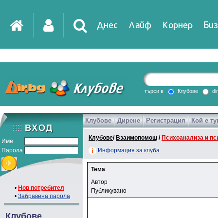
Днес
Лайф
Корнер
Биз
търси в
Клубове
di
Клубове
Дирене
Регистрация
Кой е ту
Клубове
/
Взаимопомощ
/
Психоанализа и пс
Име
Парола
Информация за клуба
Тема
Автор
•
Нов потребител
Публикувано
•
Забравена парола
Клубове