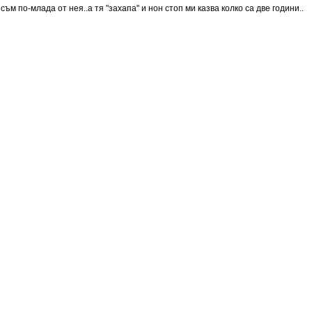
ъм по-млада от нея..а тя "захапа" и нон стоп ми казва колко са две години..