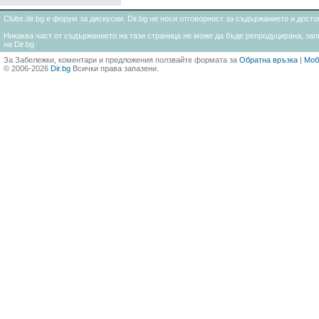
Clubs.dir.bg е форум за дискусии. Dir.bg не носи отговорност за съдържанието и дос
Никаква част от съдържанието на тази страница не може да бъде репродуцирана, запи
на Dir.bg
За Забележки, коментари и предложения ползвайте формата за
Обратна връзка
|
Моб
© 2006-2026
Dir.bg
Всички права запазени.