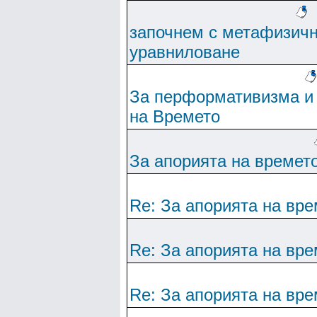
започнем с метафизич
уравниловане
За перформативизма и
на Времето
За апорията на времет
Re: За апорията на вре
Re: За апорията на вре
Re: За апорията на вре