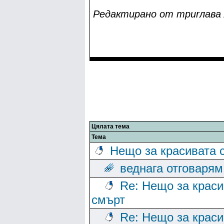
Редактирано от тpиrлaвa л
Цялата тема
Тема
Нещо за красивата 
веднага отговарям
Re: Нещо за краси
смърт
Re: Нещо за краси