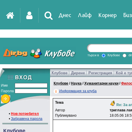
Днес
Лайф
Корнер
Биз
IT
DirTV
Impressio
търси в
Клубове
di
Клубове
Дирене
Регистрация
Кой е ту
Games
Клубове
/
Наука
/
Хуманитарни науки
/
Фило
Име
Парола
Информация за клуба
Тема
Re: За а
Автор
тpиrлaвa лa
•
Нов потребител
Публикувано
18.05.06 18:
•
Забравена парола
Клубове