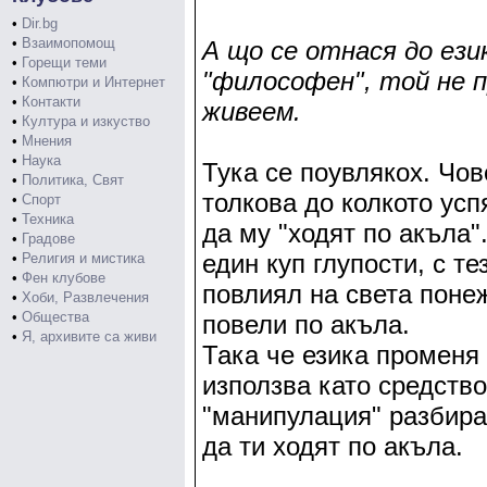
•
Dir.bg
•
Взаимопомощ
А що се отнася до ези
•
Горещи теми
"философен", той не п
•
Компютри и Интернет
•
Контакти
живеем.
•
Култура и изкуство
•
Мнения
•
Наука
Тука се поувлякох. Чов
•
Политика, Свят
толкова до колкото усп
•
Спорт
•
Техника
да му "ходят по акъла"
•
Градове
един куп глупости, с т
•
Религия и мистика
•
Фен клубове
повлиял на света поне
•
Хоби, Развлечения
•
Общества
повели по акъла.
•
Я, архивите са живи
Така че езика променя 
използва като средств
"манипулация" разбира
да ти ходят по акъла.