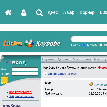
Днес
Лайф
Корнер
Биз
IT
DirTV
Impressio
търси в
Клубове
di
Клубове
Дирене
Регистрация
Кой е ту
Games
Клубове
/
Наука
/
Хуманитарни науки
/
Фило
Име
Парола
Информация за клуба
Тема
Re: За а
Автор
mmm
(Нерег
•
Нов потребител
Публикувано
18.05.06 17:
•
Забравена парола
Клубове