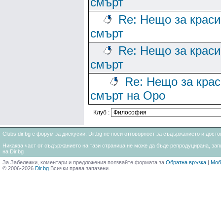
смърт
Re: Нещо за краси
смърт
Re: Нещо за краси
смърт
Re: Нещо за кра
смърт на Оро
Клуб :
Clubs.dir.bg е форум за дискусии. Dir.bg не носи отговорност за съдържанието и дос
Никаква част от съдържанието на тази страница не може да бъде репродуцирана, запи
на Dir.bg
За Забележки, коментари и предложения ползвайте формата за
Обратна връзка
|
Моб
© 2006-2026
Dir.bg
Всички права запазени.