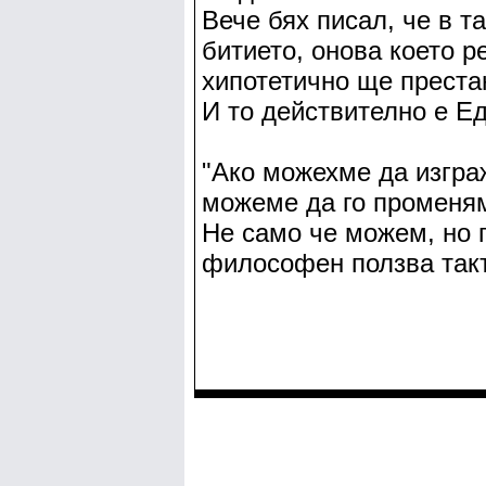
Вече бях писал, че в т
битието, онова което р
хипотетично ще преста
И то действително е Ед
"Ако можехме да изгра
можеме да го променям
Не само че можем, но 
философен ползва такъ