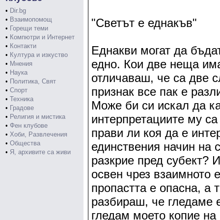
•
Dir.bg
•
Взаимопомощ
"Светът е еднакъв"
•
Горещи теми
•
Компютри и Интернет
•
Контакти
Еднакви могат да бъда
•
Култура и изкуство
едно. Кои две неща им
•
Мнения
•
Наука
отличаваш, че са две с
•
Политика, Свят
признак все пак е разл
•
Спорт
•
Техника
Може би си искал да к
•
Градове
интерпретациите му са 
•
Религия и мистика
•
Фен клубове
прави ли коя да е инте
•
Хоби, Развлечения
•
Общества
единствения начин на 
•
Я, архивите са живи
разкрие пред субект? И
освен чрез взаимното 
пропастта е опасна, а 
разбираш, че гледаме 
гледам моето копие на с