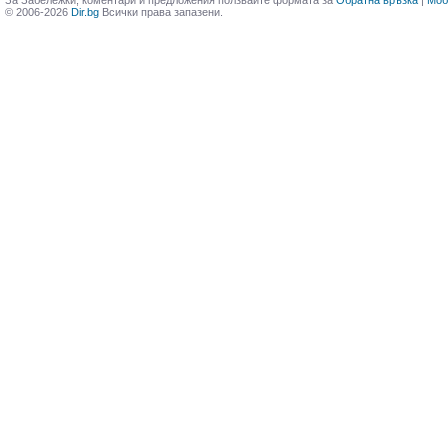
За Забележки, коментари и предложения ползвайте формата за
Обратна връзка
|
Моб
© 2006-2026
Dir.bg
Всички права запазени.