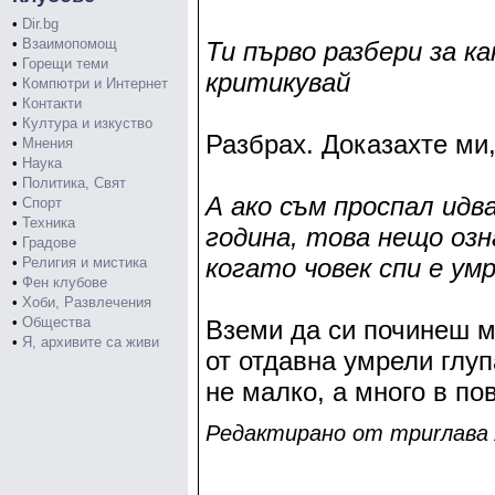
•
Dir.bg
•
Взаимопомощ
Ти първо разбери за ка
•
Горещи теми
критикувай
•
Компютри и Интернет
•
Контакти
•
Култура и изкуство
Разбрах. Доказахте ми,
•
Мнения
•
Наука
•
Политика, Свят
А ако съм проспал идв
•
Спорт
•
Техника
година, това нещо озн
•
Градове
когато човек спи е ум
•
Религия и мистика
•
Фен клубове
•
Хоби, Развлечения
•
Общества
Вземи да си починеш м
•
Я, архивите са живи
от отдавна умрели глу
не малко, а много в по
Редактирано от тpиrлaвa л