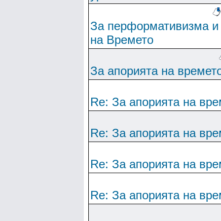
За перформативизма и
на Времето
За апорията на времет
Re: За апорията на вре
Re: За апорията на вре
Re: За апорията на вре
Re: За апорията на вре