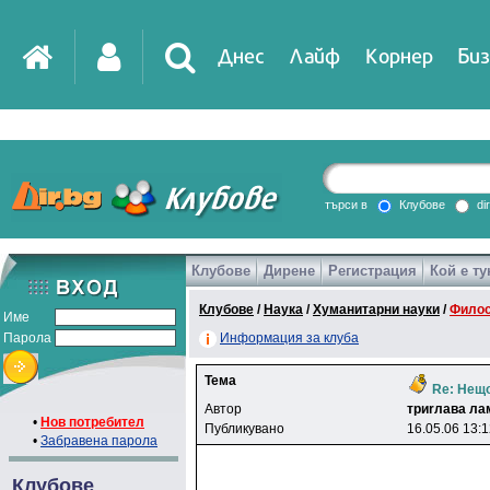
Днес
Лайф
Корнер
Биз
IT
DirTV
Impressio
търси в
Клубове
di
Клубове
Дирене
Регистрация
Кой е ту
Games
Клубове
/
Наука
/
Хуманитарни науки
/
Фило
Име
Парола
Информация за клуба
Тема
Re: Нещо
Автор
тpиrлaвa лa
•
Нов потребител
Публикувано
16.05.06 13:
•
Забравена парола
Клубове