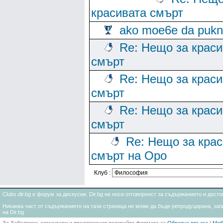
красивата смърт
ako moe6e da puk
Re: Нещо за краси
смърт
Re: Нещо за краси
смърт
Re: Нещо за краси
смърт
Re: Нещо за кра
смърт на Оро
Клуб :
Clubs.dir.bg е форум за дискусии. Dir.bg не носи отговорност за съдържанието и дос
Никаква част от съдържанието на тази страница не може да бъде репродуцирана, запи
на Dir.bg