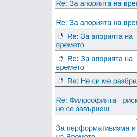
Re: За апорията на вре
Re: За апорията на вре
Re: За апорията на
времето
Re: За апорията на
времето
Re: Не си ме разбр
Re: Философията - рис
не се завърнеш
За перформативизма и
на Времето