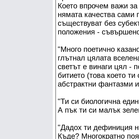
Което впрочем важи за
нямата качества сами по
съществуват без субек
положения - съвършено
"Много поетично казано
глътнал цялата вселена
светът е винаги цял - 
битието (това което ти 
абстрактни фантазми и
"Ти си биологична един
А пък ти си малък зел
"Дадох ти дефиниция н
Къде? Многократно поя