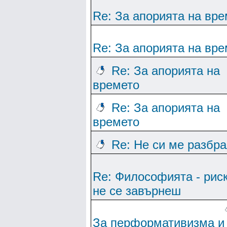
Re: За апорията на вре
Re: За апорията на вре
Re: За апорията на
времето
Re: За апорията на
времето
Re: Не си ме разбр
Re: Философията - рис
не се завърнеш
За перформативизма и