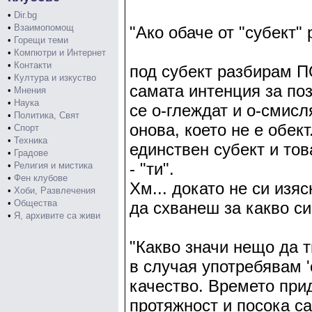
•
Dir.bg
•
Взаимопомощ
"Ако обаче от "субект"
•
Горещи теми
•
Компютри и Интернет
•
Контакти
под субект разбирам 
•
Култура и изкуство
самата интенция за поз
•
Мнения
•
Наука
се о-глеждат и о-смисл
•
Политика, Свят
онова, което не е обек
•
Спорт
•
Техника
единствен субект и това
•
Градове
- "ти".
•
Религия и мистика
•
Фен клубове
Хм... докато не си изя
•
Хоби, Развлечения
•
Общества
да схванеш за какво си
•
Я, архивите са живи
"Какво значи нещо да 
в случая употребявам 
качество. Времето при
протяжност и посока са