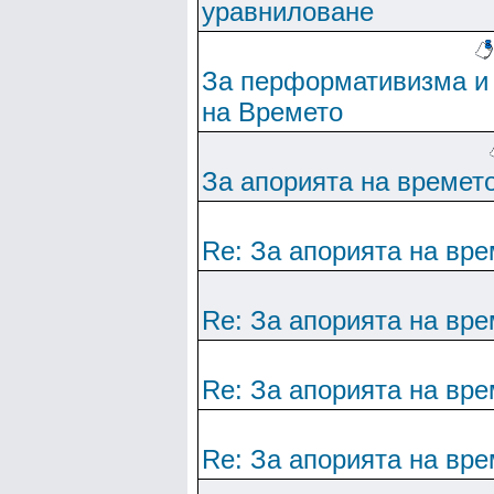
уравниловане
За перформативизма и
на Времето
За апорията на времет
Re: За апорията на вре
Re: За апорията на вре
Re: За апорията на вре
Re: За апорията на вре