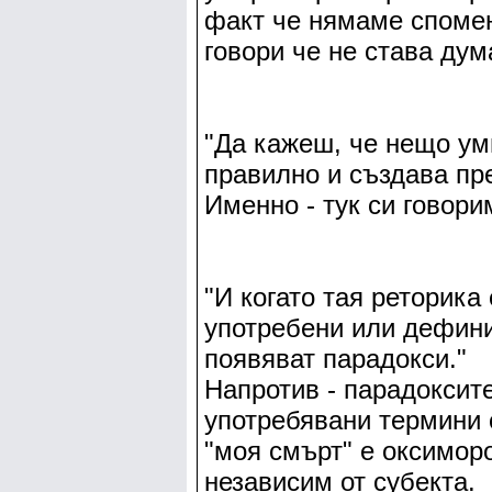
факт че нямаме спомен
говори че не става дум
"Да кажеш, че нещо уми
правилно и създава пр
Именно - тук си говори
"И когато тая реторика
употребени или дефини
появяват парадокси."
Напротив - парадоксите
употребявани термини
"моя смърт" е оксиморо
независим от субекта.