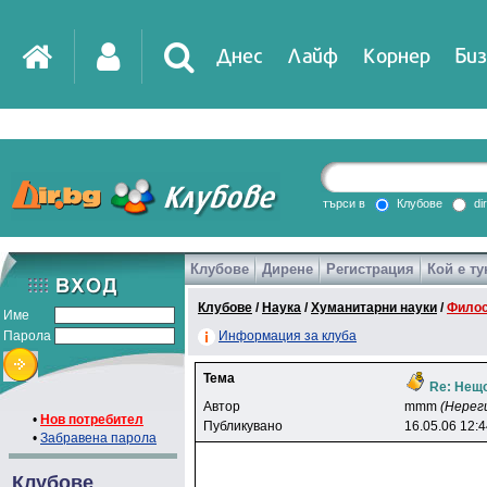
Днес
Лайф
Корнер
Биз
IT
DirTV
Impressio
търси в
Клубове
di
Клубове
Дирене
Регистрация
Кой е ту
Games
Клубове
/
Наука
/
Хуманитарни науки
/
Фило
Име
Парола
Информация за клуба
Тема
Re: Нещо
Автор
mmm
(Нерег
•
Нов потребител
Публикувано
16.05.06 12:
•
Забравена парола
Клубове