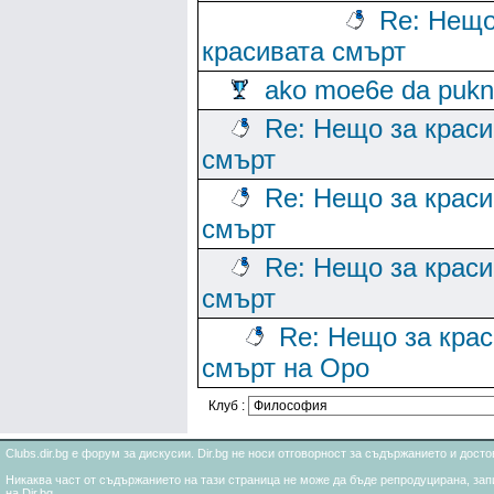
Re: Нещо
красивата смърт
ako moe6e da puk
Re: Нещо за краси
смърт
Re: Нещо за краси
смърт
Re: Нещо за краси
смърт
Re: Нещо за кра
смърт на Оро
Клуб :
Clubs.dir.bg е форум за дискусии. Dir.bg не носи отговорност за съдържанието и дос
Никаква част от съдържанието на тази страница не може да бъде репродуцирана, запи
на Dir.bg