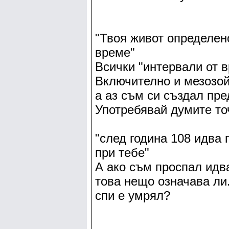
"Твоя живот определено
време"
Всички "интервали от в
Включително и мезозойс
а аз съм си създал пре
Употребявай думите то
"след година 108 идва 
при тебе"
А ако съм проспал идва
това нещо означава ли.
спи е умрял?