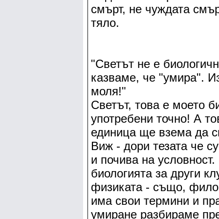
смърт, не чуждата смър
тяло.
"Светът не е биологичн
казваме, че "умира". 
моля!"
Светът, това е моето б
употребени точно! А то
единица ще взема да с
Виж - дори тезата че с
и почива на условност.
биологията за други кл
физиката - също, фило
има свои термини и пра
умиране разбираме пре