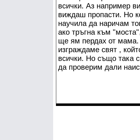
всички. Аз например в
виждаш пропасти. Но к
научила да наричам то
ако тръгна към "моста"
ще ям пердах от мама.
изграждаме свят , койт
всички. Но също така 
да проверим дали наист