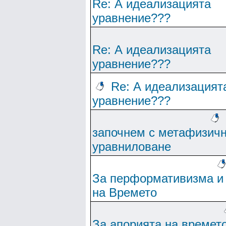
Re: А идеализацията
уравнение???
Re: А идеализацията
уравнение???
Re: А идеализацият
уравнение???
започнем с метафизич
уравниловане
За перформативизма и
на Времето
За апорията на времет