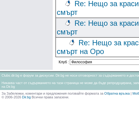
Re: Нещо за краси
смърт
Re: Нещо за краси
смърт
Re: Нещо за кра
смърт на Оро
Клуб :
Clubs.dir.bg е форум за дискусии. Dir.bg не носи отговорност за съдържанието и дос
Никаква част от съдържанието на тази страница не може да бъде репродуцирана, запи
на Dir.bg
За Забележки, коментари и предложения ползвайте формата за
Обратна връзка
|
Моб
© 2006-2026
Dir.bg
Всички права запазени.