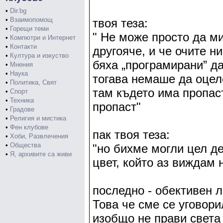
•
Dir.bg
•
Взаимопомощ
твоя теза:
•
Горещи теми
" Не може просто да м
•
Компютри и Интернет
•
Контакти
другояче, и че очите н
•
Култура и изкуство
бяха „програмирани” да
•
Мнения
•
Наука
тогава немаше да оцел
•
Политика, Свят
там където има пропас
•
Спорт
•
Техника
пропаст"
•
Градове
•
Религия и мистика
•
Фен клубове
пак твоя теза:
•
Хоби, Развлечения
•
Общества
"но бихме могли цел д
•
Я, архивите са живи
цвет, който аз виждам н
последно - обективен л
Това че сме се уговор
изобщо не прави света