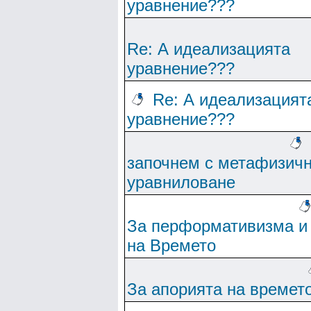
уравнение???
Re: А идеализацията
уравнение???
Re: А идеализацият
уравнение???
започнем с метафизич
уравниловане
За перформативизма и
на Времето
За апорията на времет