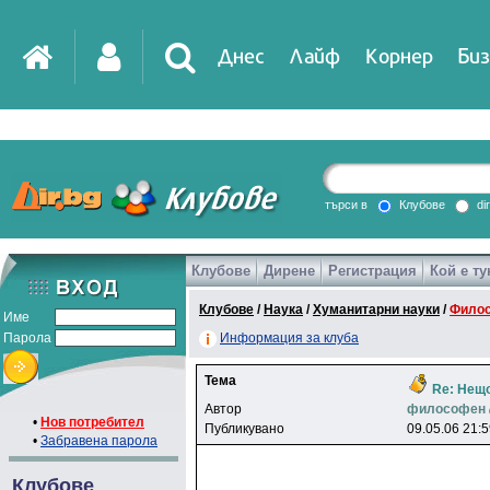
Днес
Лайф
Корнер
Биз
IT
DirTV
Impressio
търси в
Клубове
di
Клубове
Дирене
Регистрация
Кой е ту
Games
Клубове
/
Наука
/
Хуманитарни науки
/
Фило
Име
Парола
Информация за клуба
Тема
Re: Нещо
Автор
филocoфeн
•
Нов потребител
Публикувано
09.05.06 21:
•
Забравена парола
Клубове