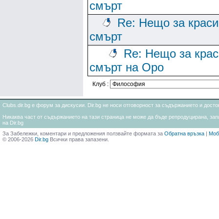
смърт
Re: Нещо за краси
смърт
Re: Нещо за кра
смърт на Оро
Клуб :
Clubs.dir.bg е форум за дискусии. Dir.bg не носи отговорност за съдържанието и дос
Никаква част от съдържанието на тази страница не може да бъде репродуцирана, запи
на Dir.bg
За Забележки, коментари и предложения ползвайте формата за
Обратна връзка
|
Моб
© 2006-2026
Dir.bg
Всички права запазени.