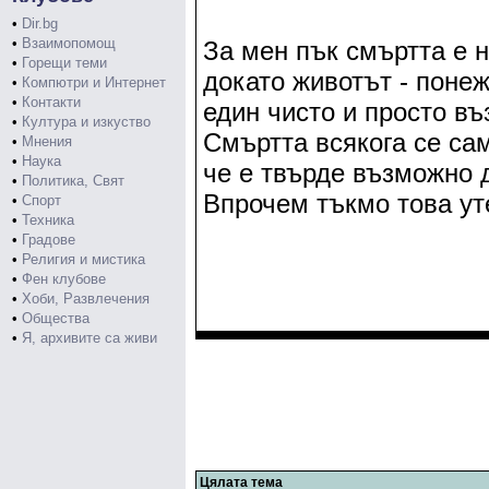
•
Dir.bg
•
Взаимопомощ
За мен пък смъртта е 
•
Горещи теми
докато животът - понеж
•
Компютри и Интернет
•
Контакти
един чисто и просто в
•
Култура и изкуство
Смъртта всякога се сам
•
Мнения
•
Наука
че е твърде възможно 
•
Политика, Свят
Впрочем тъкмо това у
•
Спорт
•
Техника
•
Градове
•
Религия и мистика
•
Фен клубове
•
Хоби, Развлечения
•
Общества
•
Я, архивите са живи
Цялата тема